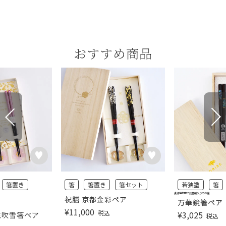
おすすめ商品
箸置き
箸
箸置き
箸セット
若狭塗
箸
食洗機対応で抗菌剤入りのお箸
祝膳 京都金彩ペア
万華鏡箸ペア
¥
11,000
税込
¥
3,025
 花吹雪箸ペア
税込