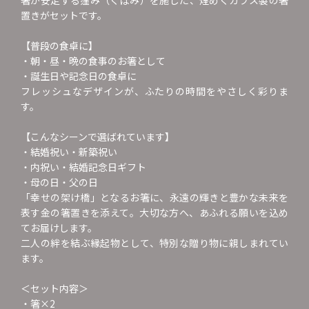
置きがセットです。
【普段の食卓に】
・朝・昼・晩の食事のお箸として
・誕生日や記念日の食卓に
フレッシュなデザインが、ふたりの時間をやさしく彩りま
す。
【こんなシーンで選ばれています】
・結婚祝い・新築祝い
・内祝い・結婚記念日ギフト
・母の日・父の日
「幸せの架け橋」となるお箸に、永遠の輝きと豊かな未来を
表す金の箸置きを添えて。大切な方へ、あふれる願いを込め
てお届けします。
二人の絆を結ぶ縁起物として、特別な贈り物に親しまれてい
ます。
＜セット内容＞
・箸×2