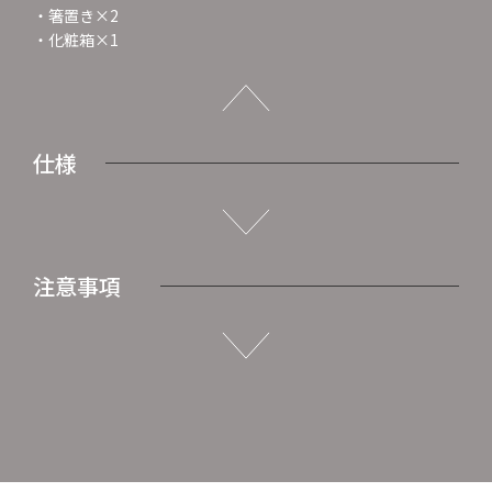
・箸置き×2
・化粧箱×1
仕様
注意事項