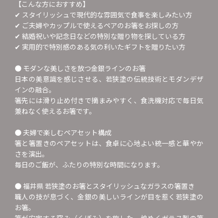
【こんな方におすすめ】
✔ スタイリッシュで現代的な雰囲気で食事を楽しみたい方
✔ ご夫婦やカップルで使えるペアのお箸をお探しの方
✔ 結婚祝いや記念日などの特別な贈り物を探している方
✔ 実用的で特別感のある気の利いたギフトを贈りたい方
● モダンな美しさを放つ金銀ラインのお箸
日本の美意識を感じさせる、若狭塗の伝統技術とモダンデザ
インの融合。
箸先には滑り止め付きで摘まみやすく、食洗機対応で毎日気
兼ねなく使えるお箸です。
● 夫婦で楽しむペアセット構成
箸と箸置きのペアセットは、食卓に心地よい統一感と華やか
さを演出。
毎日のご飯が、ふたりの特別な時間になります。
● 福井県 若狭塗のお箸とスタイリッシュなガラスの箸置き
職人の技が息づく、金銀の美しいラインが目を惹く若狭塗の
お箸。
箸が安定する窪み（くぼみ）を施した、煌めくガラス製の箸