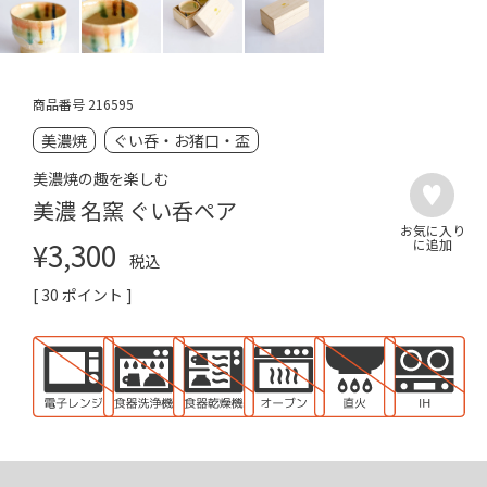
商品番号
216595
美濃焼
ぐい呑・お猪口・盃
美濃焼の趣を楽しむ
美濃 名窯 ぐい呑ペア
¥
3,300
税込
[
30
ポイント ]