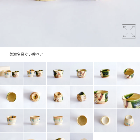
美濃名窯ぐい呑ペア