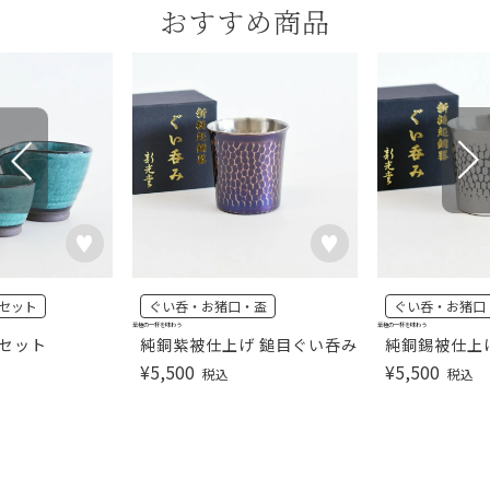
おすすめ商品
セット
ぐい呑・お猪口・盃
ぐい呑・お猪口
至極の一杯を味わう
至極の一杯を味わう
器セット
純銅紫被仕上げ 鎚目ぐい呑み
純銅錫被仕上
¥
5,500
¥
5,500
税込
税込