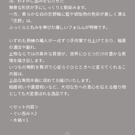
は、わずかに歪みをもたせた
無骨な形状が手にしっくりと馴染みます。
一方、柔らかな白の志野釉に藍や琥珀色の色彩が美しく滴る
「志野」は、
ふっくらと丸みを帯びた優しいフォルムが特徴です。
いずれも熟練の職人が一点ずつ手作業で仕上げており、釉薬
の濃淡や垂れ、
土物ならではの素朴な質感が、世界にひとつだけの豊かな表
情を描き出します。
いつもの晩酌を贅沢で心安らぐひとときへと変えてくれるこ
の器は、
上品な専用木箱に収めてお届けいたします。
結婚祝いや還暦祝いなど、大切な方への真心を伝える贈り物
としても大変喜ばれる逸品です。
＜セット内容＞
・ぐい呑み×2
・木箱×1