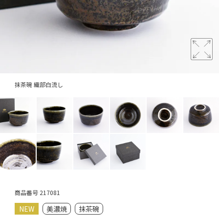
抹茶碗 織部白流し
商品番号
217081
NEW
美濃焼
抹茶碗