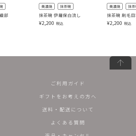
碗
美濃焼
抹茶碗
美濃焼
抹茶
黒織部
抹茶碗 伊羅保白流し
抹茶碗 刷毛
¥
2,200
¥
2,200
税込
税込
ご利用ガイド
ギフトをお考えの方へ
送料・配送について
よくある質問
返品・キャンセル