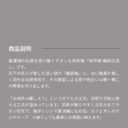
商品説明
美濃焼の伝統を受け継ぐモダンな抹茶碗「抹茶碗 織部白流
し」です。
天下の茶人が愛した深い緑の「織部釉」に、白い釉薬が美し
く流れる伝統技法で、その窯変による斑や色合いは唯一無二
の表情を作り出します。
「お抹茶は難しそう」という方でも大丈夫。日常で手軽に使
える工夫が詰まっています。茶筅が振りやすくお茶が点てや
すい形状で、電子レンジや食洗機にも対応。カフェオレボウ
ルやスープ、小鉢としても食卓にお洒落に映えます。