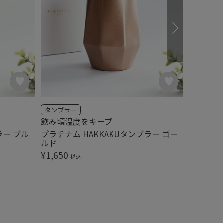
タンブラー
タンブラ
飲み頃温度をキープ
優れた保
ラー ブル
プラチナム HAKKAKUタンブラー ゴー
プラチナ
ルド
¥
1,980
¥
1,650
税込