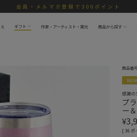
会員・メルマガ登録で300ポイント
ギフト
らえ
作家・アーティスト・窯元
商品から探す
商品番
NEW
感謝の
プラ
ー＆
¥
3,
[
36
ポ