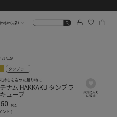
価格から探す
号
217129
タンブラー
気持ちを込めた贈り物に
チナム HAKKAKU タンブラ
キューブ
960
税込
イント ]