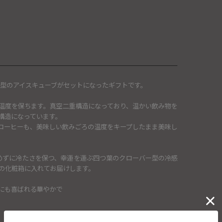
バー型のアイスキューブがセットになったギフトです。
温度を保ちます。真空二重構造になっており、温かい飲み物を
構造になっています。
コーヒーも、美味しい飲みごろの温度をキープしたまま美味し
薄めずに冷たさを保つ、幸運を運ぶ四つ葉のクローバー型の冷感
ルの化粧箱に入れてお届けします。
にも喜ばれる華やかで