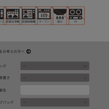
をお考えの方へ
ング
表書き
載名
プバッグ