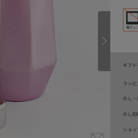
ギフト
ラッピ
のし・
のし記
ショッ