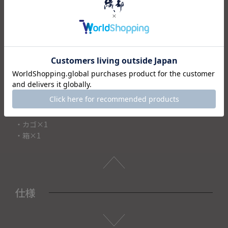
ビンテージ調の風合いがシックでおしゃれな印象のマグにカ
ゴをセットしました。
釉薬の掛け分けと窯変による色合の変化を楽しめるカップで
す。
毎日使っても飽きのこないデザインなので、自分用はもちろ
ん、母の日や父の日の感謝の気持ちを込めたプレゼントや、
新たな生活を始められる方への贈り物にもおすすめです。
＜セット内容＞
・マグ×2
・カゴ×1
・箱×1
仕様