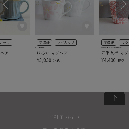
カップ
美濃焼
マグカップ
美濃焼
マグ
輝く桜が美しい
ご結婚のお祝いや記念日の贈り物に
グペア
はるか マグペア
四季友禅 マ
¥
3,850
¥
4,400
税込
税込
ご利用ガイド