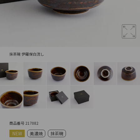
抹茶碗 伊羅保白流し
商品番号
217082
NEW
美濃焼
抹茶碗