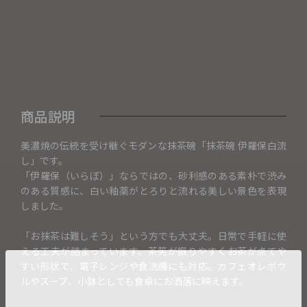
商品説明
美濃焼の伝統を受け継ぐモダンな抹茶碗「抹茶碗 伊羅保白流
し」です。
「伊羅保（いらぼ）」ならではの、砂利感のある素朴で渋み
のある質感に、白い釉薬がとろりと流れる美しい景色を表現
しました。
「お抹茶は難しそう」という方でも大丈夫。日常で手軽に使
える工夫が詰まっています。茶筅が振りやすくお茶が点てや
すい形状で、電子レンジや食洗機にも対応。カフェオレボウ
ルやスープ、小鉢としても食卓にお洒落に映えます。