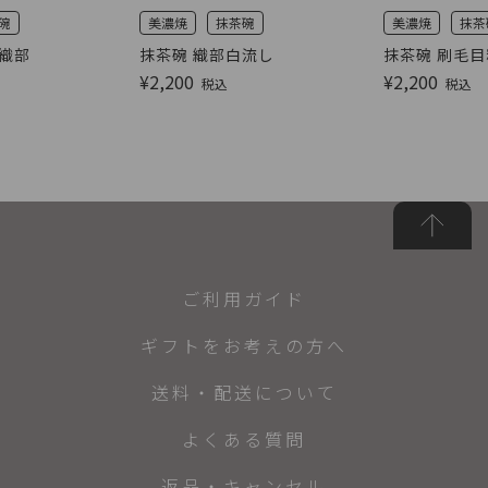
碗
美濃焼
抹茶碗
美濃焼
抹茶
黒織部
抹茶碗 織部白流し
抹茶碗 刷毛
¥
2,200
¥
2,200
税込
税込
ご利用ガイド
ギフトをお考えの方へ
送料・配送について
よくある質問
返品・キャンセル