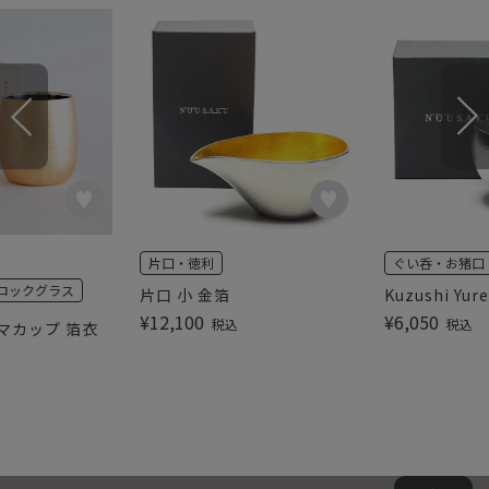
片口・徳利
ぐい呑・お猪口
ロックグラス
片口 小 金箔
Kuzushi Yur
¥
12,100
¥
6,050
税込
税込
ルマカップ 箔衣