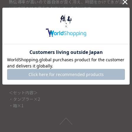
熱伝導率が高いので器自体が良く冷え、時間をかけて氷が溶
け出す時の味の変化をお楽しみいただけます。
やわらかな錫の手触りが使ううちにだんだん手に馴染み、あ
なただけのマイタンブラーができあがります。
通常の錫製品は硬度を持たせるため他の金属を加えますが、
何も加えず錫本来の持ち味を最大限に生かしました。
鋳物ならではの優しい風合いが毎日の生活を彩ります。
箱入りなので自分使いはもちろん、母の日や父の日、敬老の
日、結婚お祝いや引き出物、内祝い、新生活、引っ越し祝い
など贈り物にもオススメです。
＜セット内容＞
・タンブラー×2
・箱×1