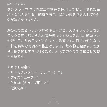
能できます。
タンブラー本体は真空二重構造を採用しており、優れた保
冷・保温力を発揮。結露を防ぎ、温かい飲み物を入れても外
側が熱くなりません。
遊び心のあるトランプ柄のキューブと、スタイリッシュなブ
ラックの箱に収められた高級感漂うビジュアルは、結婚祝い
や誕生日、父の日などのギフトに最適です。日常の何気ない
一杯を贅沢な時間へと格上げします。飲み物を選ばず、性別
や年齢を問わず喜ばれるため、大切な方への贈り物としてお
すすめです。
＜セット内容＞
・サーモタンブラー（シルバー）×1
・アイスキューブ×4
・化粧箱（キューブ用）×1
・化粧箱×1