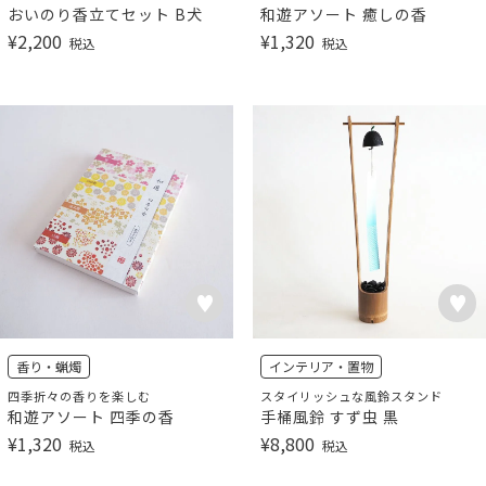
おいのり香立てセット B犬
和遊アソート 癒しの香
¥
2,200
¥
1,320
税込
税込
香り・蝋燭
インテリア・置物
四季折々の香りを楽しむ
スタイリッシュな風鈴スタンド
和遊アソート 四季の香
手桶風鈴 すず虫 黒
¥
1,320
¥
8,800
税込
税込