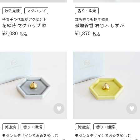
波佐見焼
マグカップ
香り・蝋燭
持ち手の花型がアクセント
煙も香りも極々微量
花絵蒔 マグカップ 緑
微煙線香 君想ふ しずか
¥
3,080
¥
1,870
税込
税込
美濃焼
香り・蝋燭
美濃焼
香り・蝋燭
モダンなデザインでお香を楽しむ
モダンなデザインでお香を楽しむ