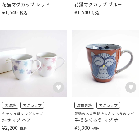
花猫マグカップ レッド
花猫マグカップ ブルー
¥
1,540
¥
1,540
税込
税込
美濃焼
マグカップ
波佐見焼
マグカップ
キラキラ輝くマグカップ
愛嬌のある手描きのふくろうのマグ
煌きマグ ペア
手描ふくろう マグ 赤
¥
2,200
¥
3,300
税込
税込