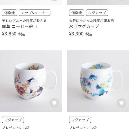
信楽焼
カップ&ソーサー
信楽焼
マグカップ
美しいブルーの釉薬が映える
大胆に掛かった釉薬が印象的
露草 コーヒー碗皿
氷河マグカップ
¥
3,850
¥
3,300
税込
税込
マグカップ
マグカップ
プレゼントにも◎
プレゼントにも◎