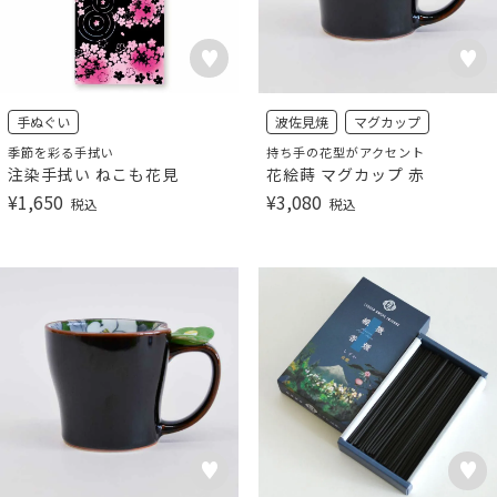
手ぬぐい
波佐見焼
マグカップ
季節を彩る手拭い
持ち手の花型がアクセント
注染手拭い ねこも花見
花絵蒔 マグカップ 赤
¥
1,650
¥
3,080
税込
税込