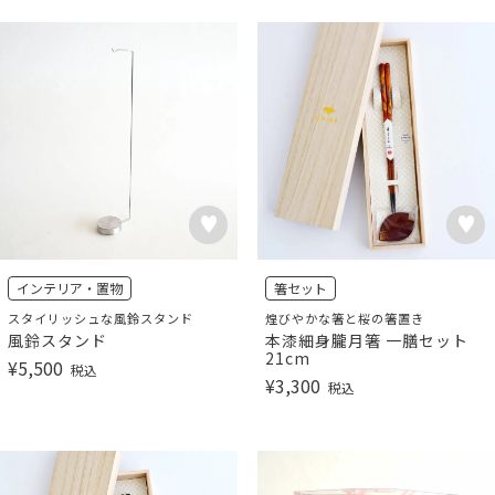
インテリア・置物
箸セット
スタイリッシュな風鈴スタンド
煌びやかな箸と桜の箸置き
風鈴スタンド
本漆細身朧月箸 一膳セット
21cm
¥
5,500
税込
¥
3,300
税込