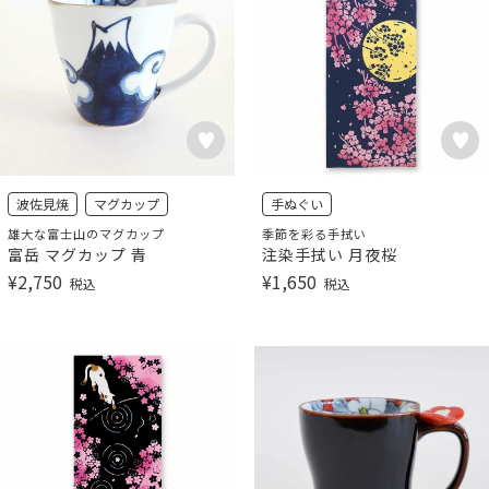
波佐見焼
マグカップ
手ぬぐい
雄大な富士山のマグカップ
季節を彩る手拭い
富岳 マグカップ 青
注染手拭い 月夜桜
¥
2,750
¥
1,650
税込
税込