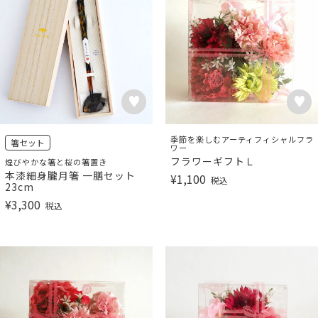
季節を楽しむアーティフィシャルフラ
箸セット
ワー
フラワーギフトＬ
煌びやかな箸と桜の箸置き
本漆細身朧月箸 一膳セット
¥
1,100
税込
23cm
¥
3,300
税込