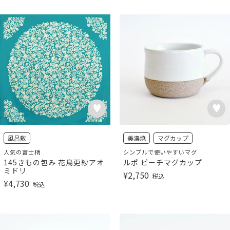
風呂敷
美濃焼
マグカップ
人気の富士柄
シンプルで使いやすいマグ
145きもの包み 花鳥更紗アオ
ルポ ピーチマグカップ
ミドリ
¥
2,750
税込
¥
4,730
税込