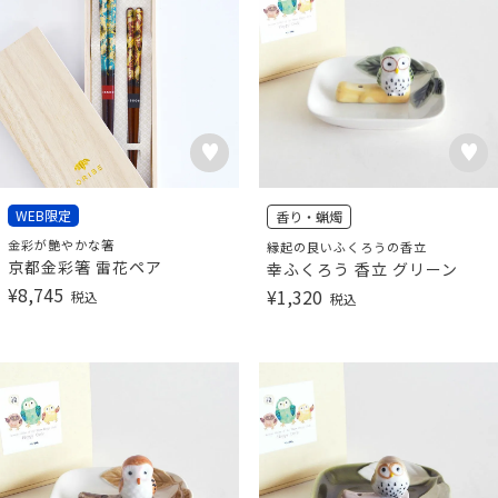
WEB限定
香り・蝋燭
金彩が艶やかな箸
縁起の良いふくろうの香立
京都金彩箸 雷花ペア
幸ふくろう 香立 グリーン
¥
8,745
¥
1,320
税込
税込