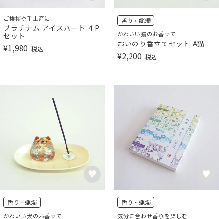
ご挨拶や手土産に
香り・蝋燭
プラチナム アイスハート ４P
かわいい猫のお香立て
セット
おいのり香立てセット A猫
¥
1,980
税込
¥
2,200
税込
香り・蝋燭
香り・蝋燭
かわいい犬のお香立て
気分に合わせ香りを楽しむ