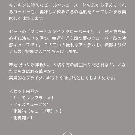
キンキンに冷えたビールやジュース、体の芯から温めてくれ
るコーヒーも、美味しい飲みごろの温度をキープしたまま美
味しく味わえます。
セットの「プラチナム アイスクローバー4P」は、飲み物を薄
めずに冷たさを保つ、幸運を運ぶ四つ葉のクローバー型の冷
感キューブです。 この二つの便利なアイテムを、織部オリジ
ナルの化粧箱に入れてお届けします。
結婚祝いや新築祝い、大切な方の誕生日や記念日など、どな
たにも喜ばれる華やかで
実用的なブライダルギフトや贈り物としておすすめです。
＜セット内容＞
・サーモタンブラー×1
・アイスキューブ×4
・化粧箱（キューブ用）×1
・化粧箱×1