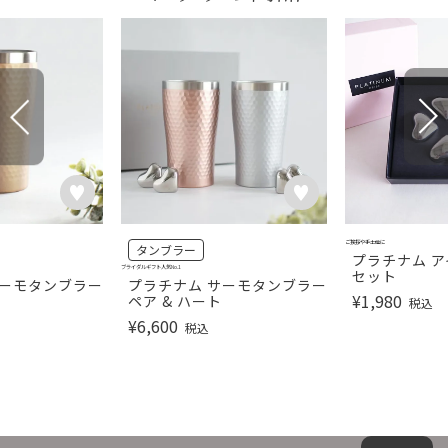
ご挨拶や手土産に
タンブラー
プラチナム ア
ブライダルギフト人気No.1
セット
サーモタンブラー
プラチナム サーモタンブラー
¥
1,980
ペア & ハート
税込
¥
6,600
税込