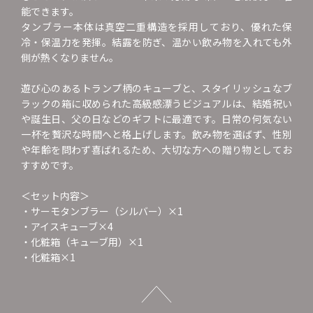
能できます。
タンブラー本体は真空二重構造を採用しており、優れた保
冷・保温力を発揮。結露を防ぎ、温かい飲み物を入れても外
側が熱くなりません。
遊び心のあるトランプ柄のキューブと、スタイリッシュなブ
ラックの箱に収められた高級感漂うビジュアルは、結婚祝い
や誕生日、父の日などのギフトに最適です。日常の何気ない
一杯を贅沢な時間へと格上げします。飲み物を選ばず、性別
や年齢を問わず喜ばれるため、大切な方への贈り物としてお
すすめです。
＜セット内容＞
・サーモタンブラー（シルバー）×1
・アイスキューブ×4
・化粧箱（キューブ用）×1
・化粧箱×1