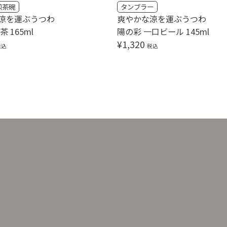
煎茶碗
タンブラー
涼を運ぶうつわ
爽やかな涼を運ぶうつわ
 165ml
陽の彩 一口ビール 145ml
¥
1,320
税込
税込