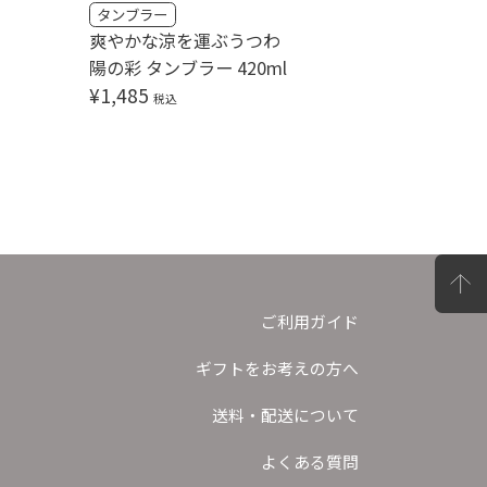
タンブラー
ロックカ
爽やかな涼を運ぶうつわ
爽やかな
陽の彩 タンブラー 420ml
陽の彩 オ
¥
1,485
¥
1,375
税込
ご利用ガイド
ギフトをお考えの方へ
送料・配送について
よくある質問