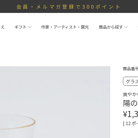
会員・メルマガ登録で300ポイント
らえ
ギフト
作家・アーティスト・窯元
商品から探す
商品番
グラ
爽やか
陽の
¥
1,
[
12
ポ