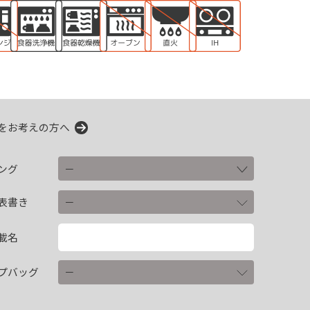
をお考えの方へ
ング
表書き
載名
プバッグ