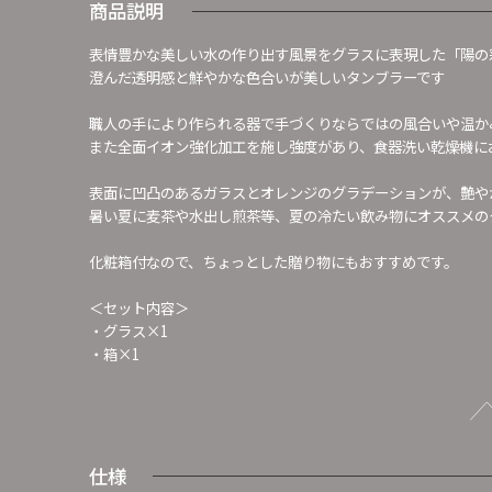
商品説明
表情豊かな美しい水の作り出す風景をグラスに表現した「陽の彩 
澄んだ透明感と鮮やかな色合いが美しいタンブラーです
職人の手により作られる器で手づくりならではの風合いや温か
また全面イオン強化加工を施し強度があり、食器洗い乾燥機に
表面に凹凸のあるガラスとオレンジのグラデーションが、艶や
暑い夏に麦茶や水出し煎茶等、夏の冷たい飲み物にオススメの
化粧箱付なので、ちょっとした贈り物にもおすすめです。
＜セット内容＞
・グラス×1
・箱×1
仕様