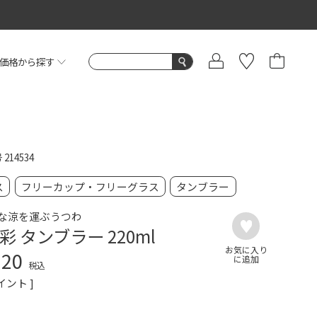
価格から探す
号
214534
ス
フリーカップ・フリーグラス
タンブラー
な涼を運ぶうつわ
彩 タンブラー 220ml
320
税込
イント ]