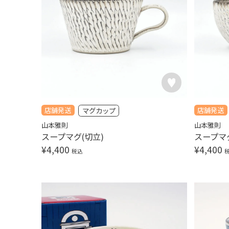
店舗発送
店舗発送
マグカップ
山本雅則
山本雅則
スープマグ(切立)
スープマグ
¥
4,400
¥
4,400
税込