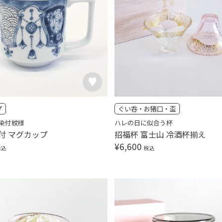
プ
ぐい呑・お猪口・盃
染付紋様
ハレの日に似合う杯
付 マグカップ
招福杯 富士山 冷酒杯揃え
¥
6,600
税込
税込