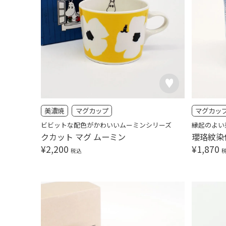
美濃焼
マグカップ
マグカッ
ビビットな配色がかわいいムーミンシリーズ
縁起のよい
クカット マグ ムーミン
瓔珞紋染
¥
2,200
¥
1,870
税込