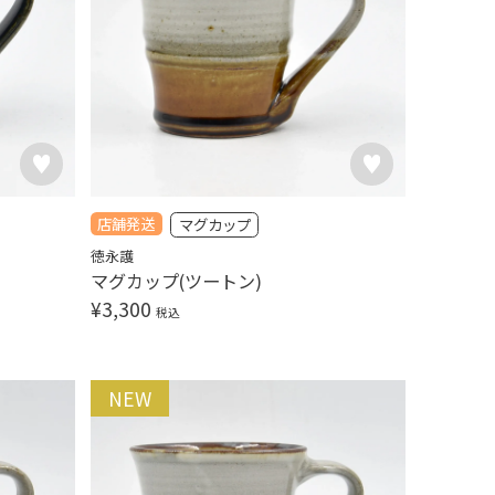
店舗発送
マグカップ
徳永護
マグカップ(ツートン)
¥
3,300
税込
NEW