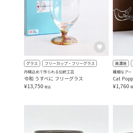
グラス
フリーカップ・フリーグラス
美濃焼
丹精込めて作られる伝統工芸
繊細なアー
令和 うすべに フリーグラス
Cat Po
¥
13,750
¥
1,760
税込