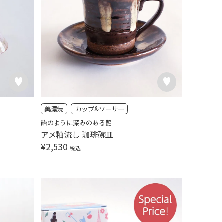
美濃焼
カップ&ソーサー
飴のように深みのある艶
アメ釉流し 珈琲碗皿
¥
2,530
税込