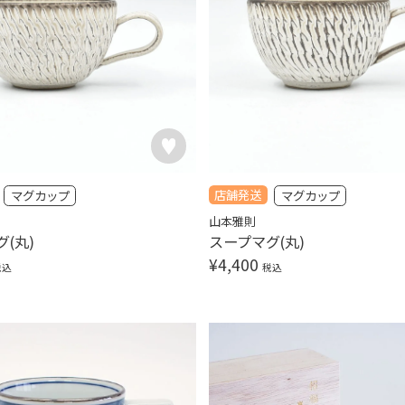
店舗発送
マグカップ
マグカップ
山本雅則
(丸)
スープマグ(丸)
¥
4,400
税込
税込