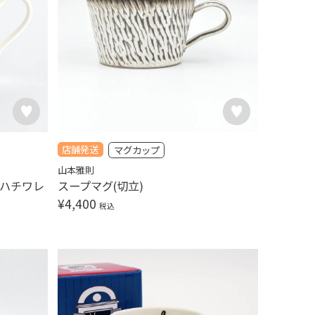
店舗発送
マグカップ
山本雅則
グ ハチワレ
スープマグ(切立)
¥
4,400
税込