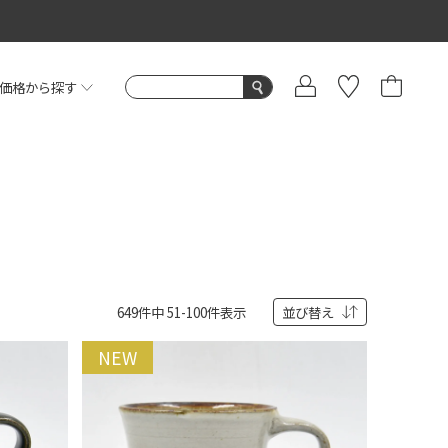
価格から探す
649
件中
51
-
100
件表示
並び替え
NEW