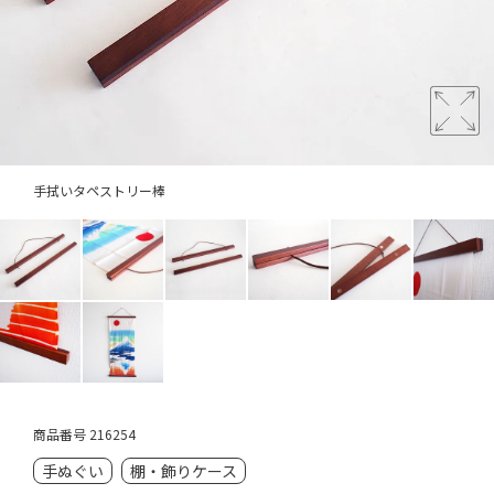
手拭いタペストリー棒
商品番号
216254
手ぬぐい
棚・飾りケース