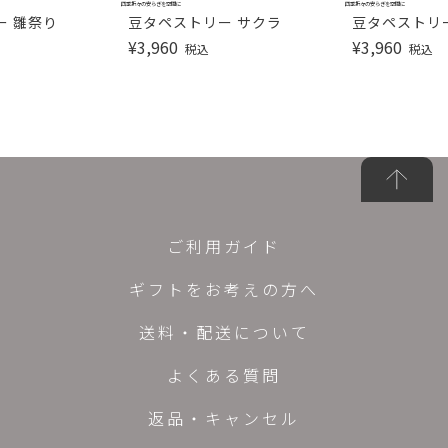
四季折々の安らぎを空間に
四季折々の安らぎを空間に
ー 雛祭り
豆タペストリー サクラ
豆タペストリ
¥
3,960
¥
3,960
税込
税込
ご利用ガイド
ギフトをお考えの方へ
送料・配送について
よくある質問
返品・キャンセル