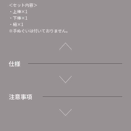
＜セット内容＞
・上棒×1
・下棒×1
・紐×1
※手ぬぐいは付いておりません。
仕様
注意事項