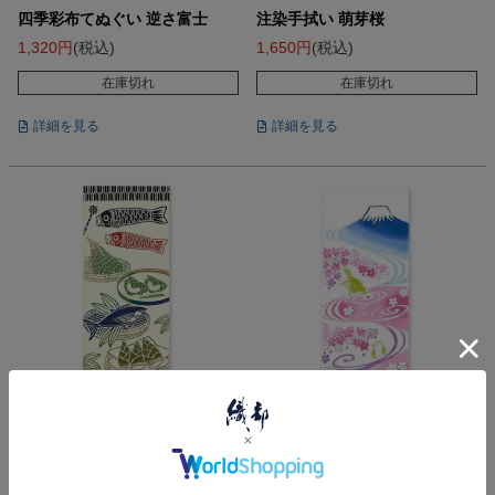
四季彩布てぬぐい 逆さ富士
注染手拭い 萌芽桜
1,320
税込
1,650
税込
在庫切れ
在庫切れ
詳細を見る
詳細を見る
手ぬぐい
手ぬぐい
季節を彩る手拭い
季節を彩る手拭い
注染手拭い 万福鯉のぼり
注染手拭い 富士の桜川