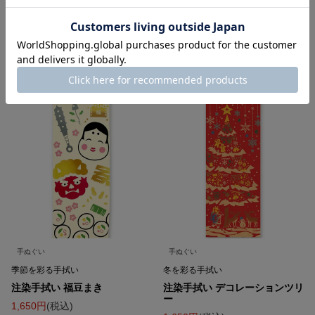
1,650
税込
1,650
税込
在庫切れ
在庫切れ
詳細を見る
詳細を見る
手ぬぐい
手ぬぐい
季節を彩る手拭い
冬を彩る手拭い
注染手拭い 福豆まき
注染手拭い デコレーションツリ
ー
1,650
税込