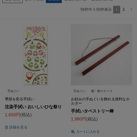
1
2
58
件中
1
-
50
件表示
手ぬぐい
手ぬぐい
棚・飾りケース
季節を彩る手拭い
お好みの手ぬぐいを飾れる便利なホ
ルダー
注染手拭い おいしいひな祭り
手拭いタペストリー棒
1,650
税込
1,980
税込
詳細を見る
カートに入れる