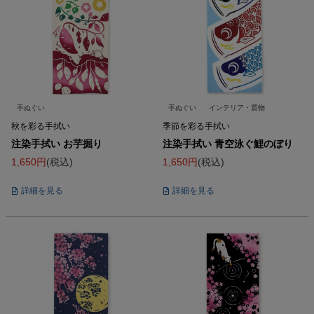
手ぬぐい
手ぬぐい
インテリア・置物
秋を彩る手拭い
季節を彩る手拭い
注染手拭い お芋掘り
注染手拭い 青空泳ぐ鯉のぼり
1,650
税込
1,650
税込
詳細を見る
詳細を見る