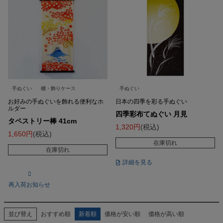
手ぬぐい
棚・飾りケース
手ぬぐい
お好みの手ぬぐいを飾れる便利なホ
日本の四季を彩る手ぬぐい
ルダー
四季彩布てぬぐい 月見
タペストリー棒 41cm
1,320
税込
1,650
税込
在庫切れ
在庫切れ
詳細を見る
再入荷お知らせ
並び替え
おすすめ順
新着順
価格が安い順
価格が高い順