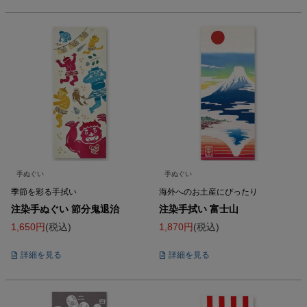
手ぬぐい
手ぬぐい
季節を彩る手拭い
海外へのお土産にぴったり
注染手ぬぐい 節分鬼退治
注染手拭い 富士山
1,650
税込
1,870
税込
詳細を見る
詳細を見る