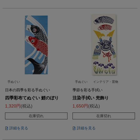
手ぬぐい
手ぬぐい
インテリア・置物
日本の四季を彩る手ぬぐい
季節を彩る手拭い
四季彩布てぬぐい 鯉のぼり
注染手拭い 兜飾り
1,320
税込
1,650
税込
在庫切れ
在庫切れ
詳細を見る
詳細を見る