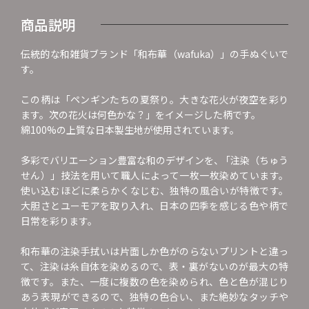
商品説明
伝統的な和雑貨ブランド「和布華（wafuka）」の手ぬぐいで
す。
この柄は「ペンギンたちの夏祭り。大きな花火が夜空を彩り
ます。次の花火は何色かな？」をイメージした柄です。
綿100%の上質な日本製生地が使用されています。
多彩でバリエーション豊富な和のデザインを、 ｢注染（ちゅう
せん）」技法を用いて職人によって一枚一枚染めています。
使い込むほどに柔らかくなじむ、独特の風合いが特徴です。
大胆さとユーモアを取り入れ、日本の四季を感じる色や柄で
日常を彩ります。
和布華の注染手拭いは片面しか色がのらないプリントと違っ
て、注染は糸自体を染めるので、表・裏がないのが最大の特
徴です。また、一度に複数の色を染められ、色と色が混じり
あう表現ができるので、独特の色合い、また絶妙なタッチや