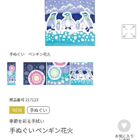
手ぬぐい ペンギン花火
商品番号
217123
NEW
手ぬぐい
季節を彩る手拭い
手ぬぐい ペンギン花火