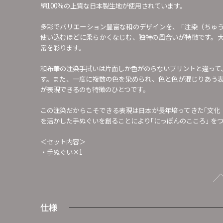
綿100%の上質な日本製生地が使用されています。
多彩でバリエーション豊富な和のデザインを、 ｢注染（ちゅ
使い込むほどに柔らかくなじむ、独特の風合いが特徴です。
常を彩ります。
和布華の注染手拭いは片面しか色がのらないプリントと違って
す。また、一度に複数の色を染められ、色と色が混じりあう
が表現できるのも特徴のひとつです。
この注染だからこそできる表現は日本が長年培ってきた｢文化
を活かした手ぬぐいを創ることにより｢にっぽんのこころ｣ を
＜セット内容＞
・手ぬぐい×1
仕様