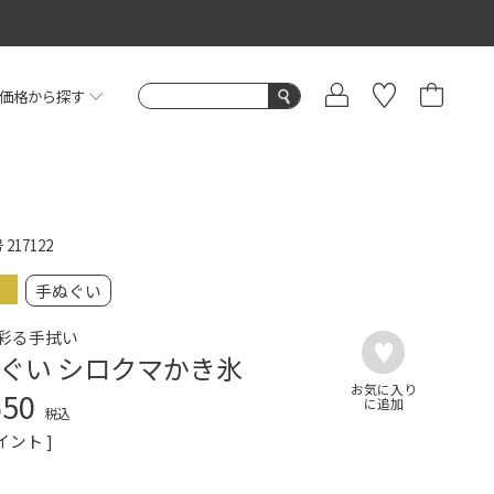
価格から探す
号
217122
手ぬぐい
彩る手拭い
ぐい シロクマかき氷
650
税込
イント ]