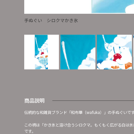
手ぬぐい シロクマかき氷
商品説明
伝統的な和雑貨ブランド「和布華（wafuka）」の手ぬぐいで
この柄は「かき氷と溶け合うシロクマ。もくもく広がる白は氷
です。