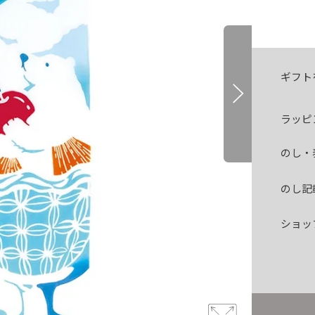
ギフト
ラッピ
のし・
のし記
ショッ