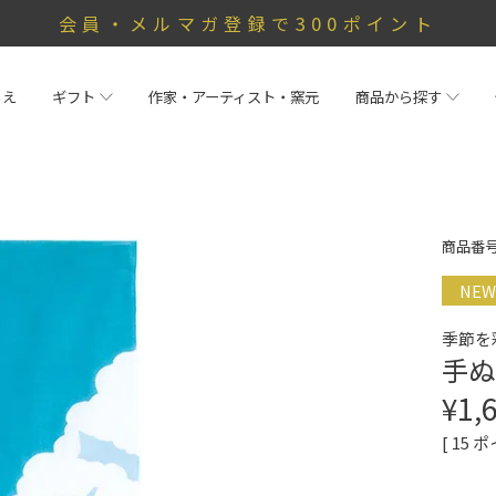
会員・メルマガ登録で300ポイント
らえ
ギフト
作家・アーティスト・窯元
商品から探す
商品番
NEW
季節を
手ぬ
¥
1,
[
15
ポ