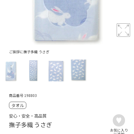
ご挨拶に撫子多織 うさぎ
商品番号
198803
タオル
安心・安全・高品質
撫子多織 うさぎ