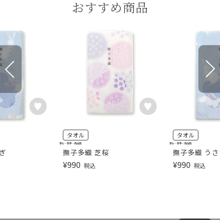
おすすめ商品
タオル
タオル
安心・安全・高品質
安心・安全・高品質
ぎ
撫子多織 芝桜
撫子多織 うさ
¥
990
¥
990
税込
税込