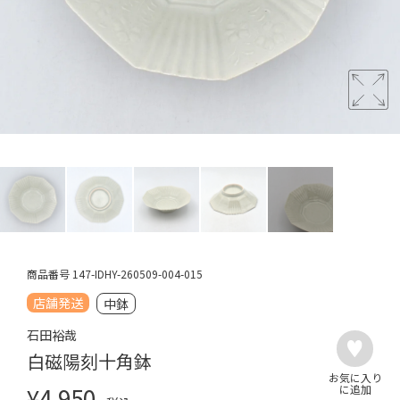
商品番号
147-IDHY-260509-004-015
店舗発送
中鉢
石田裕哉
白磁陽刻十角鉢
¥
4,950