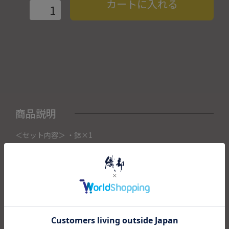
カートに入れる
商品説明
＜セット内容＞ ・鉢×1
こちらの商品は織部下北沢店にて展示販売中の作品になりま
す。
ご注文いただいたタイミングによって織部下北沢店頭で売り
切れた場合は、キャンセルさせて頂きます。
また織部下北沢店からの出荷になりますので、ご注文確認
後、送料を再計算し改めてご請求金額についてのご連絡をさ
せていただきます。
予めご了承くださいませ。