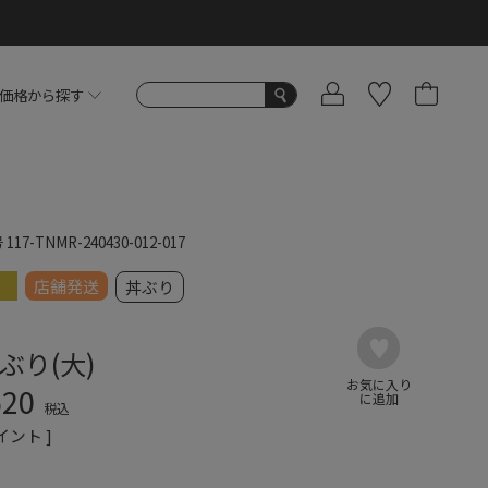
価格から探す
号
117-TNMR-240430-012-017
店舗発送
丼ぶり
ぶり(大)
620
税込
イント ]