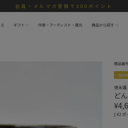
会員・メルマガ登録で300ポイント
らえ
ギフト
作家・アーティスト・窯元
商品から探す
商品番
NEW
徳永護
どん
¥
4,
[
42
ポ