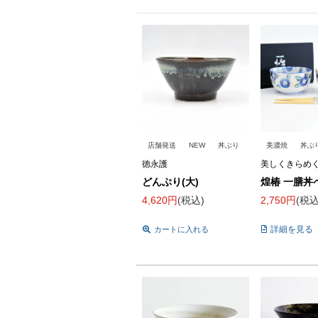
店舗発送
NEW
丼ぶり
美濃焼
丼ぶ
徳永護
美しくきらめ
どんぶり(大)
煌椿 一膳丼
4,620
税込
2,750
税
詳細を見る
カートに入れる