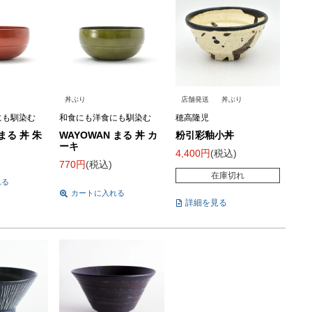
丼ぶり
店舗発送
丼ぶり
にも馴染む
和食にも洋食にも馴染む
穂高隆児
まる 丼 朱
WAYOWAN まる 丼 カ
粉引彩釉小丼
ーキ
4,400
税込
770
税込
在庫切れ
れる
カートに入れる
詳細を見る