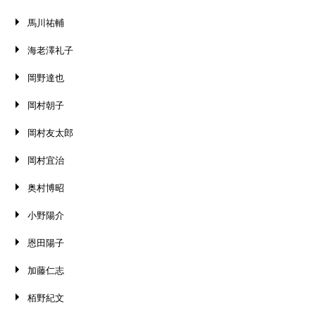
馬川祐輔
海老澤礼子
岡野達也
岡村朝子
岡村友太郎
岡村宜治
奥村博昭
小野陽介
恩田陽子
加藤仁志
栢野紀文