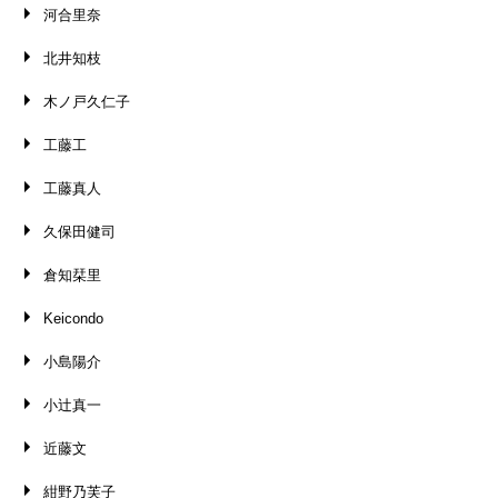
河合里奈
北井知枝
木ノ戸久仁子
工藤工
工藤真人
久保田健司
倉知栞里
Keicondo
小島陽介
小辻真一
近藤文
紺野乃芙子