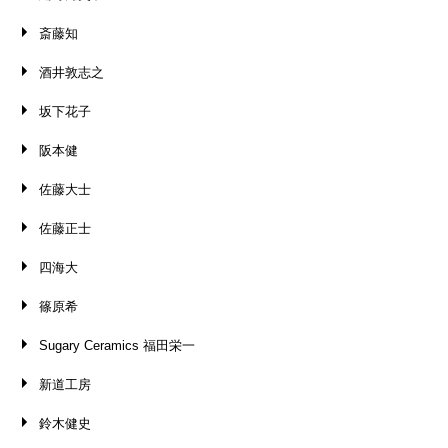
斎藤知
酒井敦志之
坂下花子
阪本健
佐藤大士
佐藤正士
四海大
篠原希
Sugary Ceramics 福田栄一
新道工房
鈴木健史