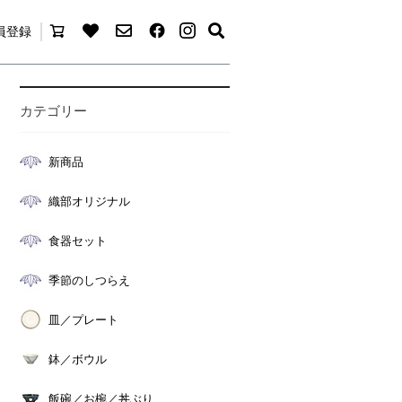
員登録
カテゴリー
新商品
織部オリジナル
食器セット
季節のしつらえ
皿／プレート
鉢／ボウル
飯碗／お椀／丼ぶり