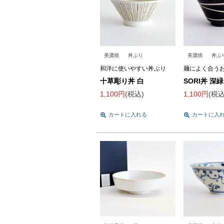
美濃焼
丼ぶり
美濃焼
丼ぶ
和洋に使いやすい丼ぶり
麺によく合う
十草彫り丼 白
SORI丼 深緑
1,100
税込
1,100
税
カートに入れる
カートに入