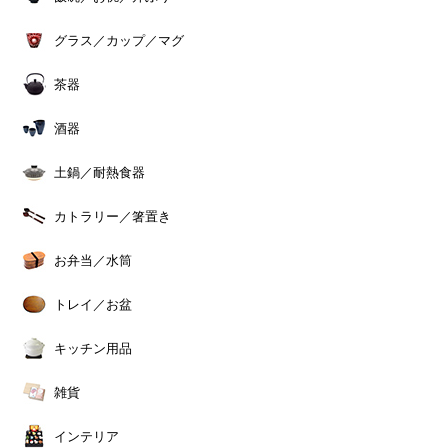
グラス／カップ／マグ
茶器
酒器
土鍋／耐熱食器
カトラリー／箸置き
お弁当／水筒
トレイ／お盆
キッチン用品
雑貨
インテリア