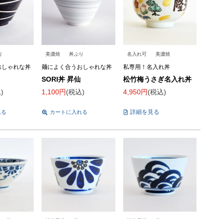
り
美濃焼
丼ぶり
名入れ可
美濃焼
おしゃれな丼
麺によく合うおしゃれな丼
私専用！名入れ丼
SORI丼 昇仙
松竹梅うさぎ名入れ丼
込
1,100
税込
4,950
税込
詳細を見る
れる
カートに入れる