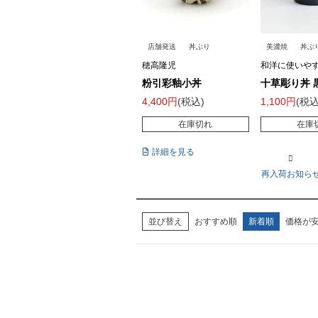
店舗発送
丼ぶり
美濃焼
丼ぶ
穂高隆児
和洋に使いや
粉引彩釉小丼
十草彫り丼 
4,400
税込
1,100
税
在庫切れ
在庫
詳細を見る
再入荷お知ら
並び替え
おすすめ順
新着順
価格が