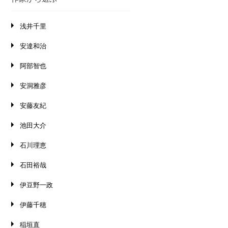
浅井千里
安達和治
阿部智也
安洞雅彦
安藤友紀
池田大介
石川理恵
石田裕哉
伊豆野一政
伊藤千穂
稲垣直