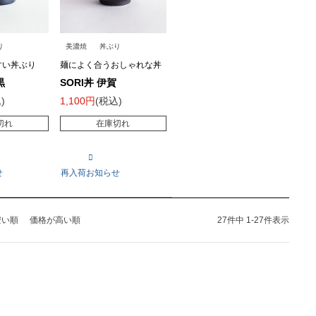
り
美濃焼
丼ぶり
すい丼ぶり
麺によく合うおしゃれな丼
黒
SORI丼 伊賀
込
1,100
税込
切れ
在庫切れ
せ
再入荷お知らせ
安い順
価格が高い順
27
件中
1
-
27
件表示