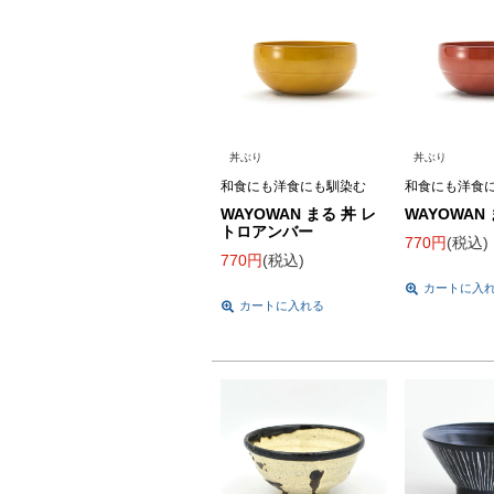
丼ぶり
丼ぶり
和食にも洋食にも馴染む
和食にも洋食
WAYOWAN まる 丼 レ
WAYOWAN 
トロアンバー
770
税込
770
税込
カートに入
カートに入れる