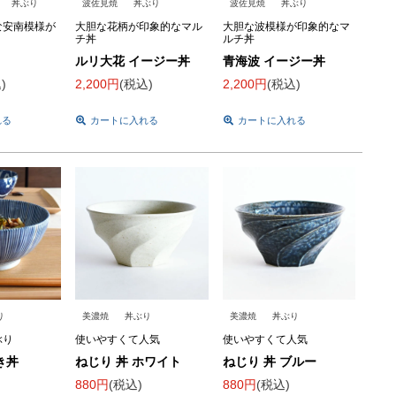
丼ぶり
波佐見焼
丼ぶり
波佐見焼
丼ぶり
な安南模様が
大胆な花柄が印象的なマル
大胆な波模様が印象的なマ
チ丼
ルチ丼
ルリ大花 イージー丼
青海波 イージー丼
込
2,200
税込
2,200
税込
れる
カートに入れる
カートに入れる
り
美濃焼
丼ぶり
美濃焼
丼ぶり
ぶり
使いやすくて人気
使いやすくて人気
き丼
ねじり 丼 ホワイト
ねじり 丼 ブルー
880
税込
880
税込