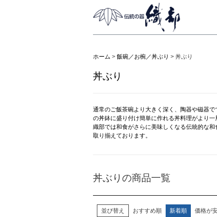
ホーム
飯碗／お椀／丼ぶり
丼ぶり
丼ぶり
通常のご飯茶碗より大きく深く、陶器や磁器で
の丼鉢に盛り付け簡単に作れる丼料理がより一
織部では和食がさらに美味しくなる伝統的な和
取り揃えております。
丼ぶりの商品一覧
並び替え
おすすめ順
新着順
価格が