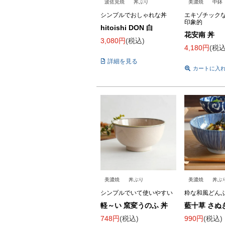
波佐見焼
丼ぶり
美濃焼
中鉢
シンプルでおしゃれな丼
エキゾチック
印象的
hitoishi DON 白
花安南 丼
3,080
税込
4,180
税
詳細を見る
カートに入
美濃焼
丼ぶり
美濃焼
丼ぶ
シンプルでいて使いやすい
粋な和風どん
軽～い 窯変うのふ 丼
藍十草 さぬ
748
税込
990
税込