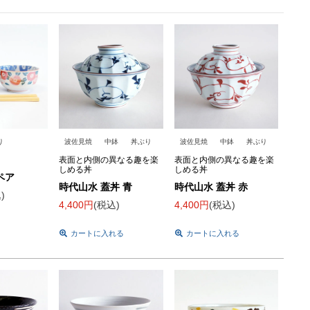
り
波佐見焼
中鉢
丼ぶり
波佐見焼
中鉢
丼ぶり
く
表面と内側の異なる趣を楽
表面と内側の異なる趣を楽
しめる丼
しめる丼
ペア
時代山水 蓋丼 青
時代山水 蓋丼 赤
込
4,400
税込
4,400
税込
カートに入れる
カートに入れる