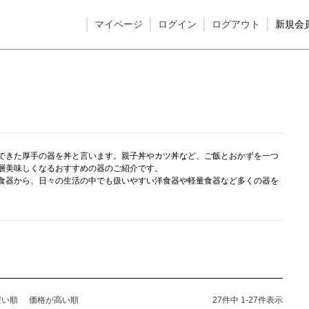
マイページ
ログイン
ログアウト
新規会
できた厚手の器を丼と言います。親子丼やカツ丼など、ご飯とおかずを一つ
層美味しくなるおすすめの器のご紹介です。
食器から、日々の生活の中でも扱いやすい洋食器や軽量食器など多くの器を
安い順
価格が高い順
27
件中
1
-
27
件表示