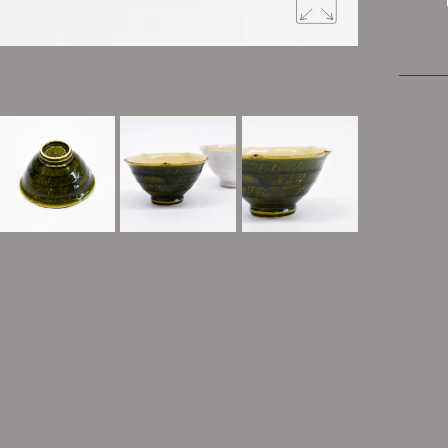
緑釉と内側