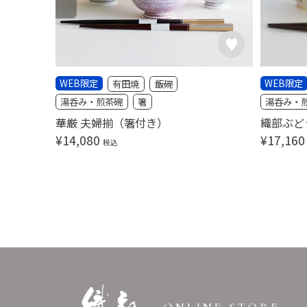
WEB限定
WEB限定
有田焼
飯碗
湯呑み・煎茶碗
箸
湯呑み・
華厳 夫婦揃（箸付き）
織部ぶど
¥
14,080
¥
17,160
税込