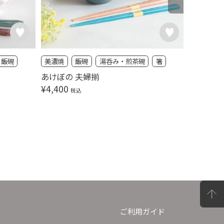
飯碗
美濃焼
飯碗
湯呑み・煎茶碗
箸
タンブラ
ブライダ
あけぼの 夫婦揃
プラチナ
¥
4,400
税込
ート
¥
6,600
ご利用ガイド