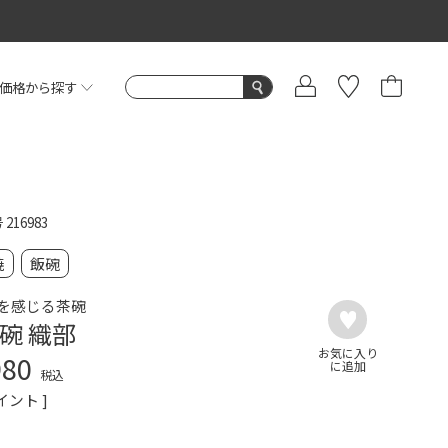
価格から探す
号
216983
焼
飯碗
を感じる茶碗
碗 織部
980
税込
イント ]