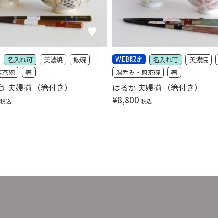
WEB限定
名入れ可
美濃焼
飯碗
名入れ可
美濃焼
煎茶碗
箸
湯呑み・煎茶碗
箸
う 夫婦揃 （箸付き）
はるか 夫婦揃 （箸付き）
¥
8,800
税込
税込