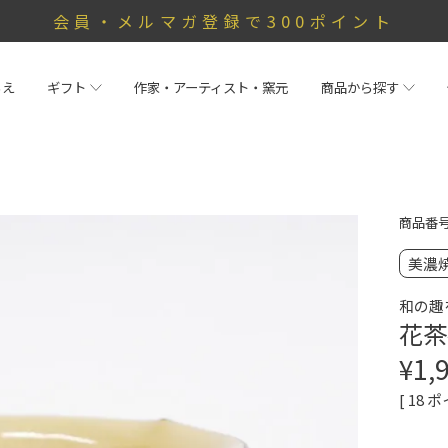
会員・メルマガ登録で300ポイント
らえ
ギフト
作家・アーティスト・窯元
商品から探す
商品番
美濃
和の趣
花茶
¥
1,
[
18
ポ