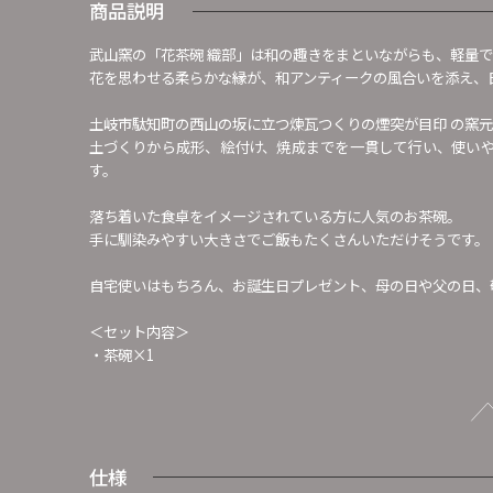
商品説明
武山窯の「花茶碗 織部」は和の趣きをまといながらも、軽量
花を思わせる柔らかな縁が、和アンティークの風合いを添え、
土岐市駄知町の西山の坂に立つ煉瓦つくりの煙突が目印 の窯
土づくりから成形、絵付け、焼成までを一貫して行い、使い
す。
落ち着いた食卓をイメージされている方に人気のお茶碗。
手に馴染みやすい大きさでご飯もたくさんいただけそうです。
自宅使いはもちろん、お誕生日プレゼント、母の日や父の日、
＜セット内容＞
・茶碗×1
仕様