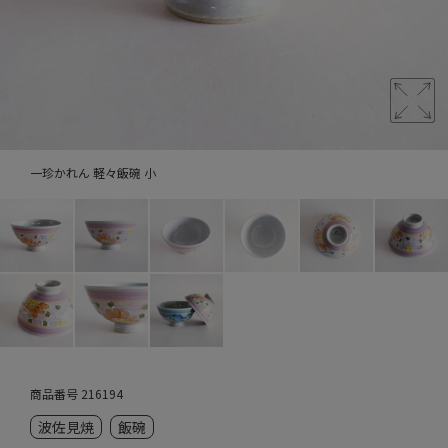
一珍かれん 軽々飯碗 小
商品番号
216194
波佐見焼
飯碗