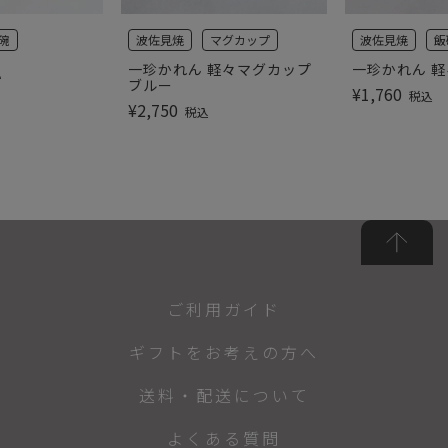
碗
波佐見焼
マグカップ
波佐見焼
飯
一珍かれん 軽々マグカップ
一珍かれん 軽
小
ブルー
¥
1,760
税込
¥
2,750
税込
ご利用ガイド
ギフトをお考えの方へ
送料・配送について
よくある質問