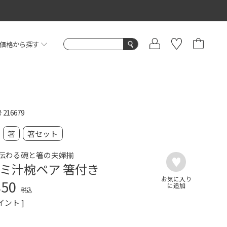
価格から探す
号
216679
箸
箸セット
伝わる碗と箸の夫婦揃
ミ汁椀ペア 箸付き
850
税込
イント ]