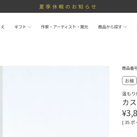
夏季休暇のお知らせ
らえ
ギフト
作家・アーティスト・窯元
商品から探す
商品番
お椀
温もり
カス
¥
3,
[
35
ポ