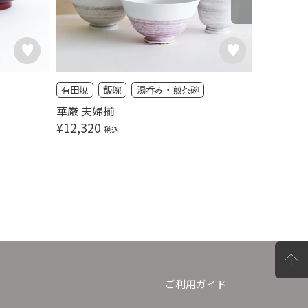
有田焼
飯碗
湯呑み・煎茶碗
有田焼
内側を覗
華厳 夫婦揃
白マット
¥
12,320
税込
¥
6,380
ご利用ガイド