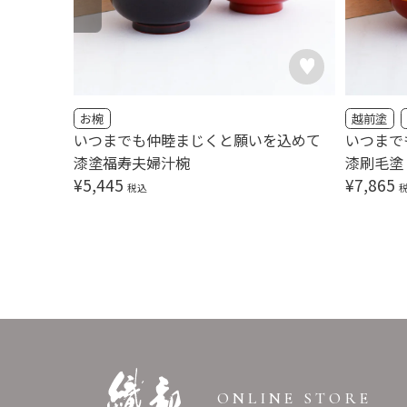
ラス
お椀
越前塗
いつまでも仲睦まじくと願いを込めて
いつまで
漆塗福寿夫婦汁椀
漆刷毛塗
¥
5,445
¥
7,865
税込
ONLINE STORE