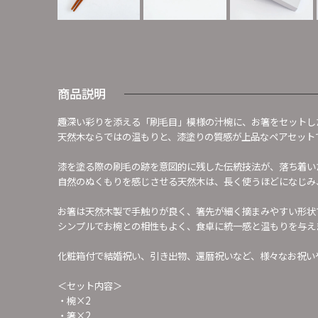
商品説明
趣深い彩りを添える「刷毛目」模様の汁椀に、お箸をセットし
天然木ならではの温もりと、漆塗りの質感が上品なペアセット
漆を塗る際の刷毛の跡を意図的に残した伝統技法が、落ち着い
自然のぬくもりを感じさせる天然木は、長く使うほどになじみ
お箸は天然木製で手触りが良く、箸先が細く摘まみやすい形状
シンプルでお椀との相性もよく、食卓に統一感と温もりを与え
化粧箱付で結婚祝い、引き出物、還暦祝いなど、様々なお祝い
＜セット内容＞
・椀×2
・箸×2