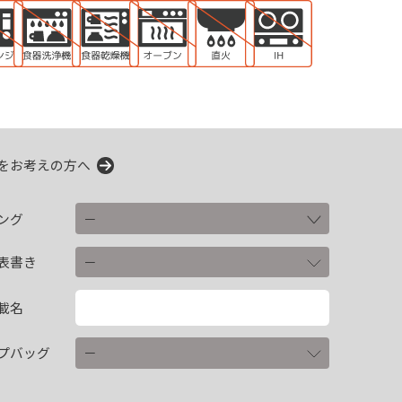
をお考えの方へ
ング
表書き
載名
プバッグ