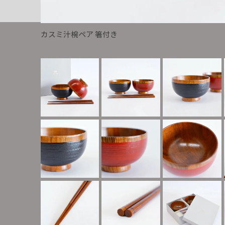
カスミ汁椀ペア 箸付き