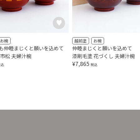
お椀
越前塗
お椀
も仲睦まじくと願いを込めて
仲睦まじくと願いを込めて
 市松 夫婦汁椀
漆刷毛塗 花づくし 夫婦汁椀
¥
7,865
税込
税込