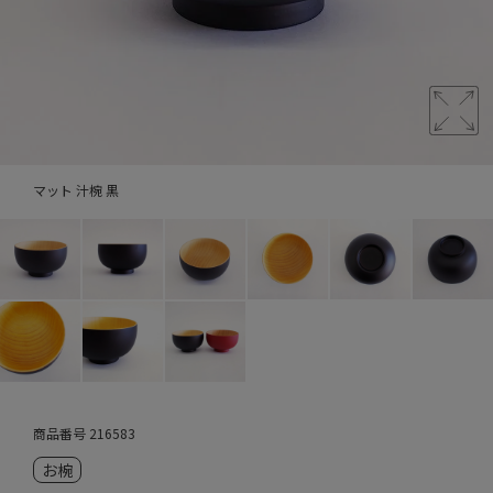
マット 汁椀 黒
商品番号
216583
お椀