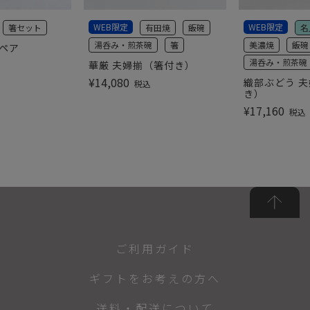
WEB限定
WEB限定
箸セット
有田焼
飯碗
名
湯呑み・煎茶碗
箸
美濃焼
飯碗
彩ペア
湯呑み・煎茶碗
華厳 夫婦揃（箸付き）
¥
14,080
織部ぶどう 夫
税込
き）
¥
17,160
税込
ご利用ガイド
ギフトをお考えの方へ
送料・配送について