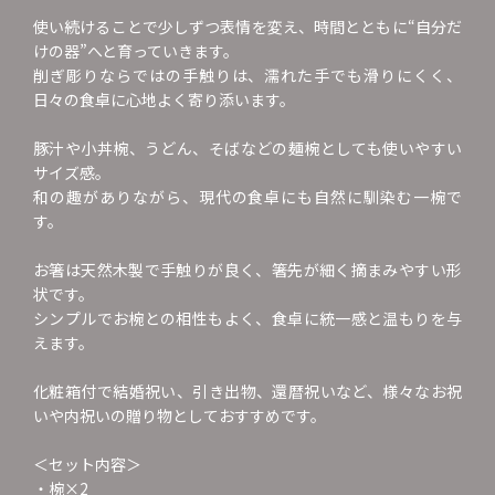
使い続けることで少しずつ表情を変え、時間とともに“自分だ
けの器”へと育っていきます。
削ぎ彫りならではの手触りは、濡れた手でも滑りにくく、
日々の食卓に心地よく寄り添います。
豚汁や小丼椀、うどん、そばなどの麺椀としても使いやすい
サイズ感。
和の趣がありながら、現代の食卓にも自然に馴染む一椀で
す。
お箸は天然木製で手触りが良く、箸先が細く摘まみやすい形
状です。
シンプルでお椀との相性もよく、食卓に統一感と温もりを与
えます。
化粧箱付で結婚祝い、引き出物、還暦祝いなど、様々なお祝
いや内祝いの贈り物としておすすめです。
＜セット内容＞
・椀×2