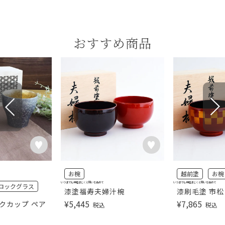
おすすめ商品
お椀
越前塗
お椀
いつまでも仲睦まじくと願いを込めて
いつまでも仲睦まじくと願いを込めて
ロックグラス
漆塗福寿夫婦汁椀
漆刷毛塗 市松
¥
5,445
¥
7,865
クカップ ペア
税込
税込