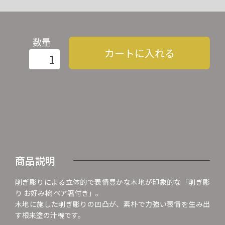
数量
カートに入れる
商品説明
削ぎ彫りによる立体的で表情豊かな木地が印象的な「削ぎ彫
り お好み椀 ペア箸付き」。
木地に施した削ぎ彫りの凹凸が、素朴で力強い表情を生み出
す根来塗の汁椀です。