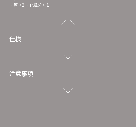
・箸×2 ・化粧箱×1
仕様
注意事項