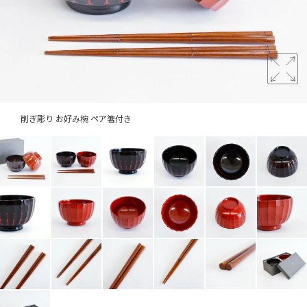
削ぎ彫り お好み椀 ペア箸付き