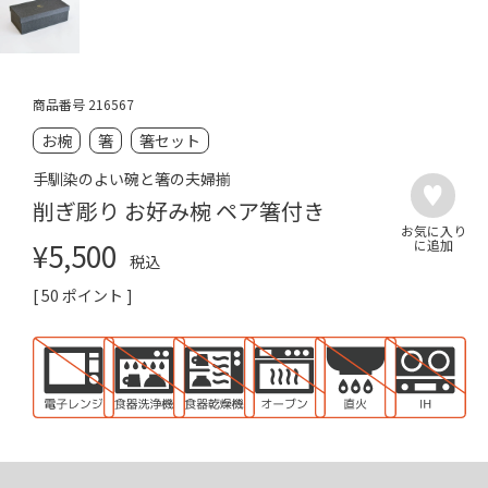
商品番号
216567
お椀
箸
箸セット
手馴染のよい碗と箸の夫婦揃
削ぎ彫り お好み椀 ペア箸付き
¥
5,500
税込
[
50
ポイント ]