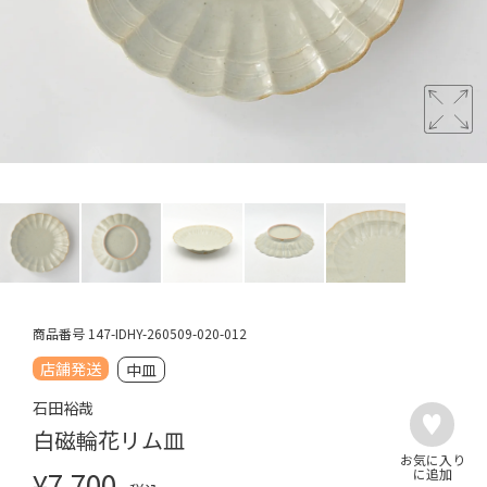
商品番号
147-IDHY-260509-020-012
店舗発送
中皿
石田裕哉
白磁輪花リム皿
¥
7,700