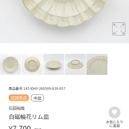
商品番号
147-IDHY-260509-020-057
店舗発送
中皿
石田裕哉
白磁輪花リム皿
¥
7,700