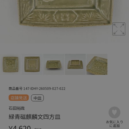
商品番号
147-IDHY-260509-027-022
店舗発送
中皿
石田裕哉
緑青磁麒麟文四方皿
¥
4,620