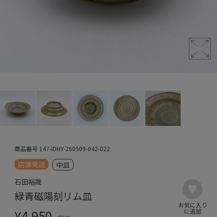
商品番号
147-IDHY-260509-042-022
店舗発送
中皿
石田裕哉
緑青磁陽刻リム皿
¥
4,950