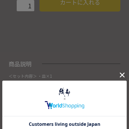
カートに入れる
商品説明
＜セット内容＞ ・皿×1
こちらの商品は織部下北沢店にて展示販売中の作品になりま
す。
ご注文いただいたタイミングによって織部下北沢店頭で売り
切れた場合は、キャンセルさせて頂きます。
また織部下北沢店からの出荷になりますので、ご注文確認
後、送料を再計算し改めてご請求金額についてのご連絡をさ
せていただきます。
予めご了承くださいませ。