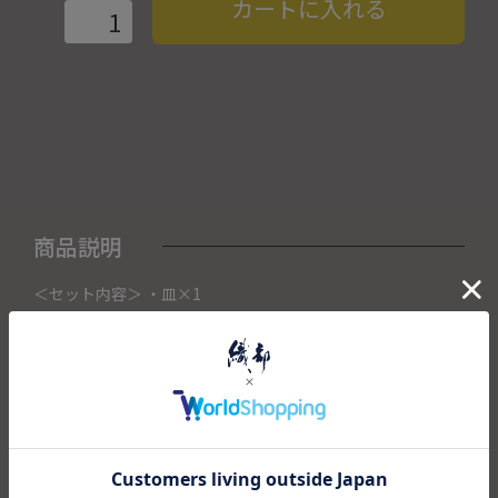
カートに入れる
商品説明
＜セット内容＞ ・皿×1
こちらの商品は織部下北沢店にて展示販売中の作品になりま
す。
ご注文いただいたタイミングによって織部下北沢店頭で売り
切れた場合は、キャンセルさせて頂きます。
また織部下北沢店からの出荷になりますので、ご注文確認
後、送料を再計算し改めてご請求金額についてのご連絡をさ
せていただきます。
予めご了承くださいませ。