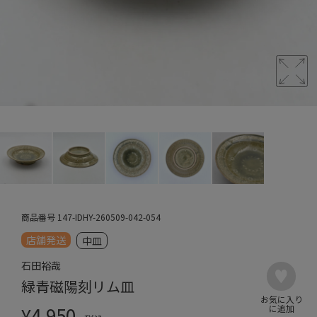
商品番号
147-IDHY-260509-042-054
店舗発送
中皿
石田裕哉
緑青磁陽刻リム皿
¥
4,950