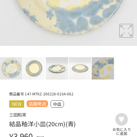
商品番号
147-MTKZ-260226-010A-062
店舗発送
NEW
中皿
三田和実
結晶釉洋小皿(20cm)(青)
¥
3,960