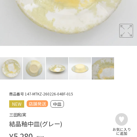
商品番号
147-MTKZ-260226-048F-015
店舗発送
NEW
中皿
三田和実
結晶釉中皿(グレー)
¥
5,280