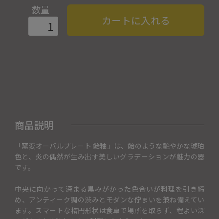
数量
カートに入れる
商品説明
「窯変オーバルプレート 飴釉」は、飴のような艶やかな琥珀
色と、炎の偶然が生み出す美しいグラデーションが魅力の器
です。
中央に向かって深まる黒みがかった色合いが料理を引き締
め、アンティーク調の渋みとモダンな佇まいを兼ね備えてい
ます。スマートな楕円形状は食卓で場所を取らず、程よい深