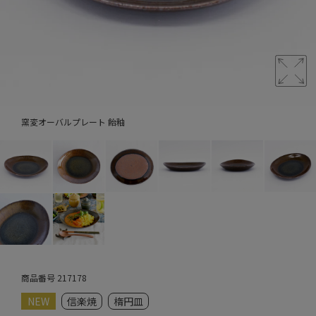
窯変オーバルプレート 飴釉
商品番号
217178
NEW
信楽焼
楕円皿