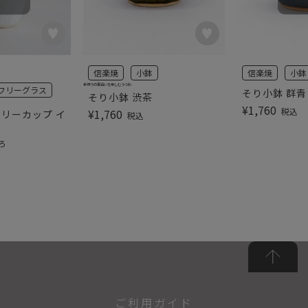
信楽焼
小鉢
信楽焼
小鉢
手作りの風合いを楽しむうつわ
フリーグラス
そり小鉢 群青
そり小鉢 渋茶
¥
1,760
税込
¥
1,760
フリーカップ イ
税込
ろ
込
ご利用ガイド