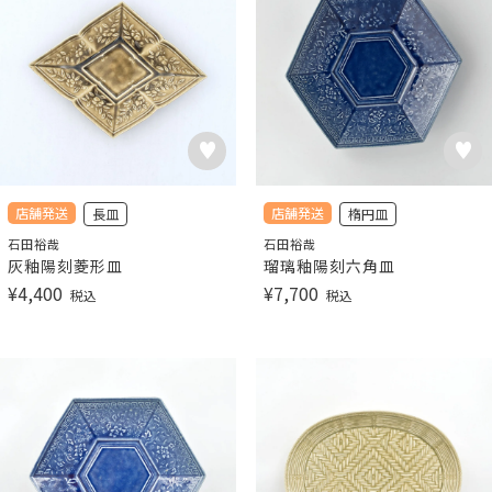
店舗発送
店舗発送
長皿
楕円皿
石田裕哉
石田裕哉
灰釉陽刻菱形皿
瑠璃釉陽刻六角皿
¥
4,400
¥
7,700
税込
税込