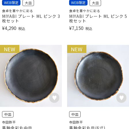
WEB限定
WEB限定
大皿
大皿
食卓を華やかに彩る
食卓を華やかに彩る
MIYABI プレート ML ピンク 3
MIYABI プレート ML ピンク 5
枚セット
枚セット
¥
4,290
¥
7,150
税込
税込
NEW
NEW
中皿
中皿
寺田鉄平
寺田鉄平
黒釉金彩丸中皿
黒釉金彩丸皿(6寸)