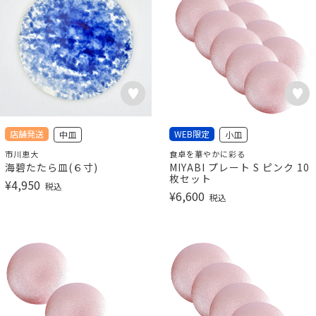
店舗発送
WEB限定
中皿
小皿
市川恵大
食卓を華やかに彩る
海碧たたら皿(６寸)
MIYABI プレート S ピンク 10
枚セット
¥
4,950
税込
¥
6,600
税込