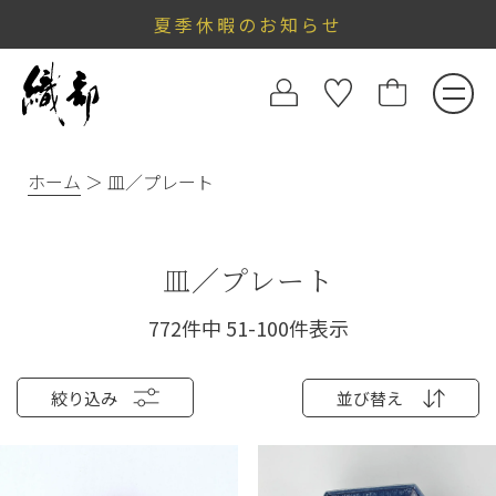
夏季休暇のお知らせ
ホーム
皿／プレート
皿／プレート
772
件中
51
-
100
件表示
絞り込み
並び替え