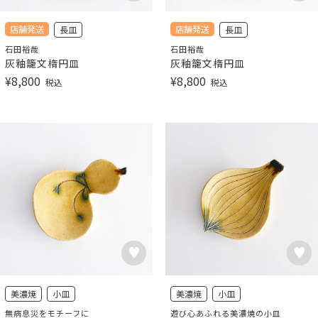
店舗発送
店舗発送
長皿
長皿
石田裕哉
石田裕哉
灰釉籠文楕円皿
灰釉籠文楕円皿
¥
8,800
¥
8,800
税込
税込
美濃焼
小皿
美濃焼
小皿
無病息災をモチーフに
遊び心あふれる美濃焼の小皿