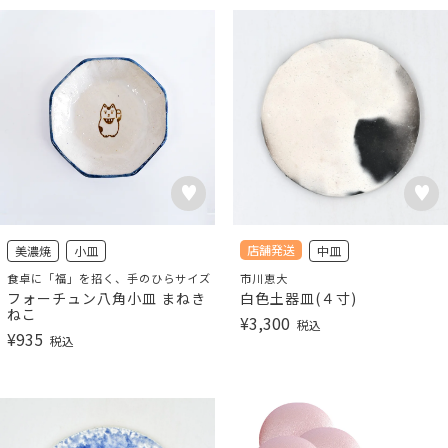
店舗発送
美濃焼
小皿
中皿
食卓に「福」を招く、手のひらサイズ
市川恵大
フォーチュン八角小皿 まねき
白色土器皿(４寸)
ねこ
¥
3,300
税込
¥
935
税込