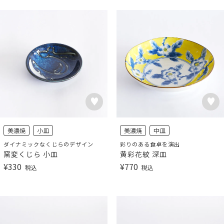
美濃焼
小皿
美濃焼
中皿
ダイナミックなくじらのデザイン
彩りのある食卓を演出
窯変くじら 小皿
黄彩花紋 深皿
¥
330
¥
770
税込
税込