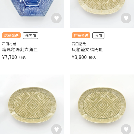
店舗発送
店舗発送
楕円皿
長皿
石田裕哉
石田裕哉
瑠璃釉陽刻六角皿
灰釉籠文楕円皿
¥
7,700
¥
8,800
税込
税込