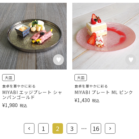
大皿
大皿
食卓を華やかに彩る
食卓を華やかに彩る
MIYABI エッジプレート シャ
MIYABI プレート ML ピンク
ンパンゴールド
¥
1,430
税込
¥
1,980
税込
1
2
3
…
16