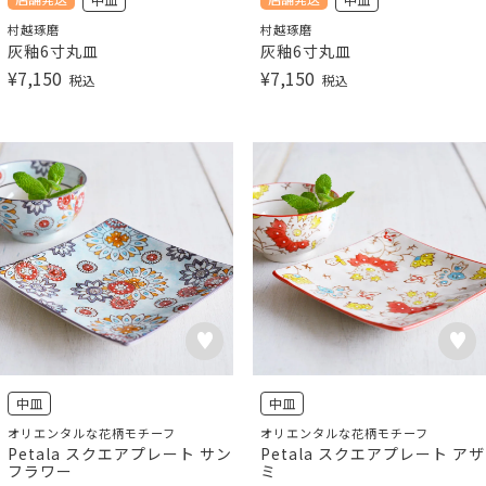
村越琢磨
村越琢磨
灰釉6寸丸皿
灰釉6寸丸皿
¥
7,150
¥
7,150
税込
税込
中皿
中皿
オリエンタルな花柄モチーフ
オリエンタルな花柄モチーフ
Petala スクエアプレート サン
Petala スクエアプレート アザ
フラワー
ミ