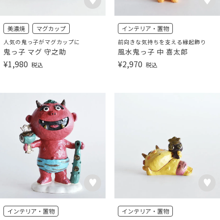
美濃焼
マグカップ
インテリア・置物
人気の鬼っ子がマグカップに
前向きな気持ちを支える縁起飾り
鬼っ子 マグ 守之助
風水鬼っ子 中 喜太郎
¥
1,980
¥
2,970
税込
税込
インテリア・置物
インテリア・置物