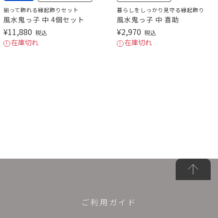
揃って飾れる縁起飾りセット
暮らしをしっかり見守る縁起飾り
風水鬼っ子 中 4個セット
風水鬼っ子 中 喜助
¥
11,880
¥
2,970
税込
税込
在庫切れ
在庫切れ
ご利用ガイド