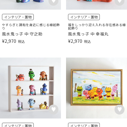
インテリア・置物
インテリア・置物
やすらぎと調和を身近に感じる縁起飾
福をしっかり迎え入れる存在感ある縁
り
起飾り
風水鬼っ子 中 守之助
風水鬼っ子 中 幸福丸
¥
2,970
¥
2,970
税込
税込
インテリア・置物
インテリア・置物