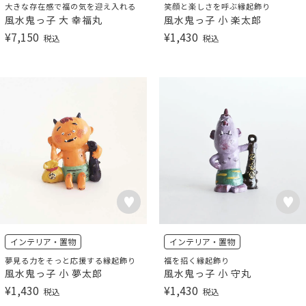
大きな存在感で福の気を迎え入れる
笑顔と楽しさを呼ぶ縁起飾り
風水鬼っ子 大 幸福丸
風水鬼っ子 小 楽太郎
¥
7,150
¥
1,430
税込
税込
インテリア・置物
インテリア・置物
夢見る力をそっと応援する縁起飾り
福を招く縁起飾り
風水鬼っ子 小 夢太郎
風水鬼っ子 小 守丸
¥
1,430
¥
1,430
税込
税込