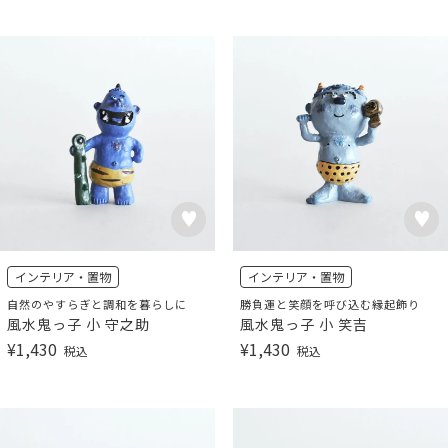
インテリア・置物
インテリア・置物
自然のやすらぎと調和を暮らしに
勝負運と笑顔を呼び込む縁起飾り
風水鬼っ子 小 守之助
風水鬼っ子 小 笑吉
¥
1,430
¥
1,430
税込
税込