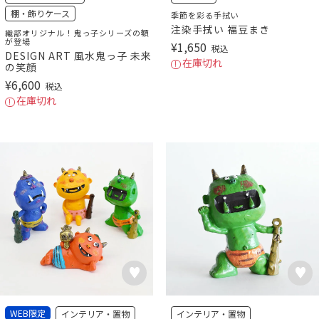
棚・飾りケース
季節を彩る手拭い
注染手拭い 福豆まき
織部オリジナル！鬼っ子シリーズの額
が登場
¥
1,650
税込
DESIGN ART 風水鬼っ子 未来
在庫切れ
の笑顔
¥
6,600
税込
在庫切れ
WEB限定
インテリア・置物
インテリア・置物