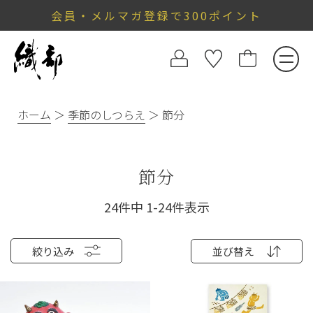
会員・メルマガ登録で300ポイント
ホーム
季節のしつらえ
節分
節分
24
件中
1
-
24
件表示
絞り込み
並び替え