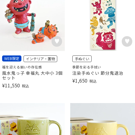
WEB限定
インテリア・置物
手ぬぐい
福を迎える揃いの存在感
季節を彩る手拭い
風水鬼っ子 幸福丸 大中小 3個
注染手ぬぐい 節分鬼退治
セット
¥
1,650
税込
¥
11,550
税込