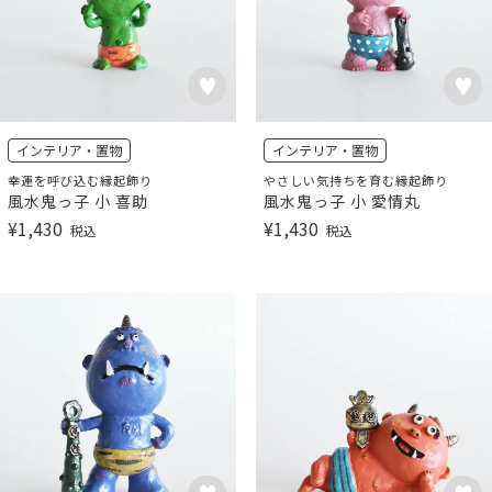
インテリア・置物
インテリア・置物
幸運を呼び込む縁起飾り
やさしい気持ちを育む縁起飾り
風水鬼っ子 小 喜助
風水鬼っ子 小 愛情丸
¥
1,430
¥
1,430
税込
税込