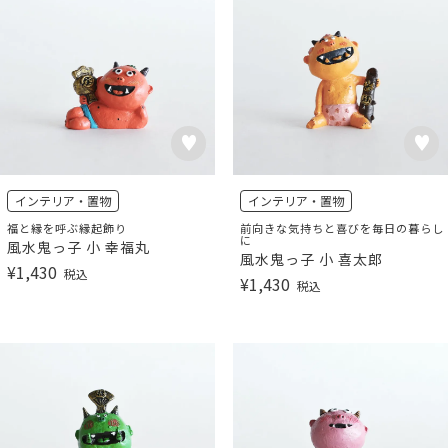
インテリア・置物
インテリア・置物
福と縁を呼ぶ縁起飾り
前向きな気持ちと喜びを毎日の暮らし
に
風水鬼っ子 小 幸福丸
風水鬼っ子 小 喜太郎
¥
1,430
税込
¥
1,430
税込