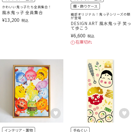
棚・飾りケース
かわいい鬼っ子たち全員集合！
風水鬼っ子 全員集合
織部オリジナル！鬼っ子シリーズの額
が登場
¥
13,200
税込
DESIGN ART 風水鬼っ子 笑っ
て歩こう
¥
6,600
税込
在庫切れ
インテリア・置物
手ぬぐい