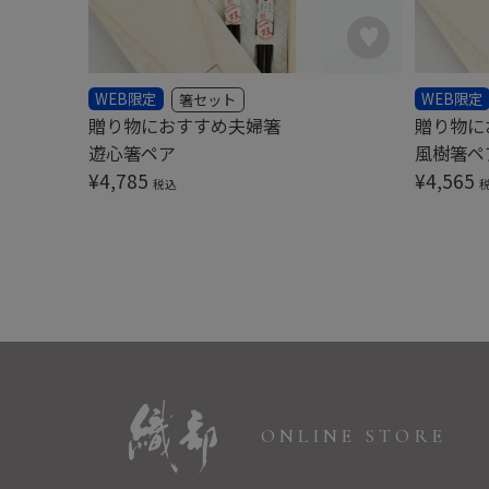
WEB限定
WEB限定
箸セット
贈り物におすすめ夫婦箸
贈り物に
遊心箸ペア
風樹箸ペ
¥
4,785
¥
4,565
税込
ONLINE STORE