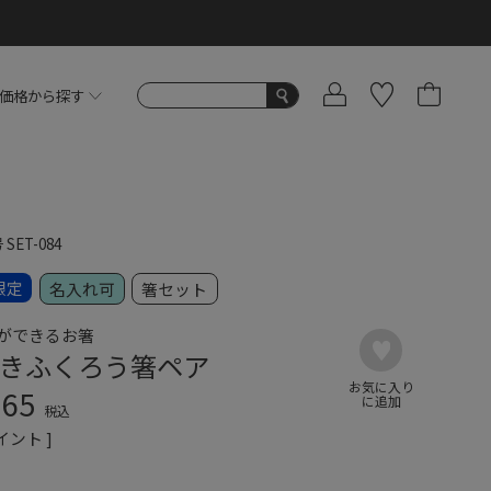
価格から探す
号
SET-084
限定
名入れ可
箸セット
ができるお箸
きふくろう箸ペア
365
税込
イント ]