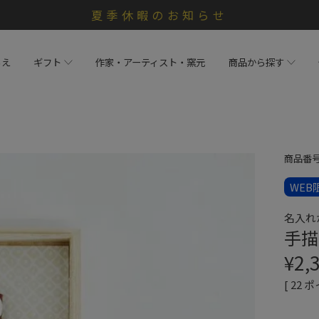
夏季休暇のお知らせ
らえ
ギフト
作家・アーティスト・窯元
商品から探す
商品番
WEB
名入れ
手描
¥
2,
[
22
ポ