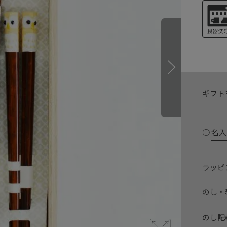
ギフト
名入れ
ラッピ
のし・
のし記