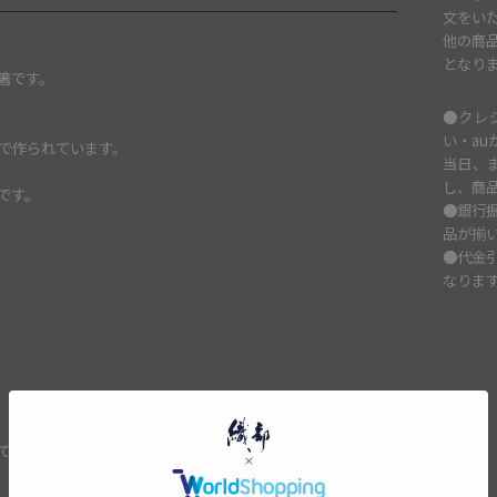
文をい
他の商
となり
箸です。
●クレ
い・au
で作られています。
当日、
し、商
です。
●銀行
品が揃
●代金
なりま
てください。