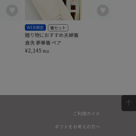
WEB限定
WEB限定
箸セット
贈り物におすすめ夫婦箸
名入れが
食洗 夢華箸 ペア
食洗 星
¥
2,145
¥
4,125
税込
ご利用ガイド
ギフトをお考えの方へ