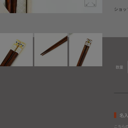
ショッ
手描きふく
数量
名
こちら