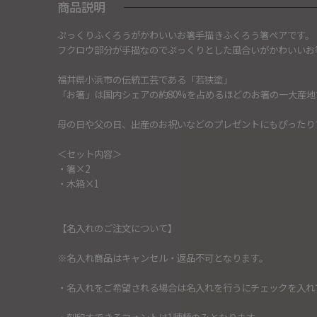
商品説明
ぷっくりふくろうがかわいいお箸手描きふくろう箸ペアです。
フクロウ部分が手描なのでぷっくりとした風合いがかわいいお
福井県小浜市の伝統工芸である「若狭塗」
「お箸」は国内シェアの約80%を占めるほどのお箸の一大産地
母の日や父の日、出産のお祝いなどのプレゼントにもぴったり
＜セット内容＞
・箸×2
・木箱×1
【名入れのご注文について】
※名入れ商品はキャンセル・返品不可となります。
・名入れをご希望される場合は名入れを行うにチェックを入れ