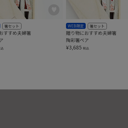
WEB限定
箸セット
箸セット
おすすめ夫婦箸
贈り物におすすめ夫婦箸
ア
陶彩箸ペア
¥
3,685
税込
税込