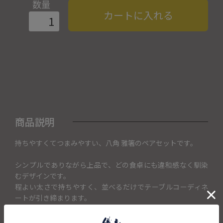
数量
カートに入れる
商品説明
持ちやすくてつまみやすい、八角 雅箸のペアセットです。
シンプルでありながら上品で、どの食卓にも違和感なく馴染
むデザインです。
程よい太さで持ちやすく、並べるだけでテーブルコーディネ
ートが引き締まります。
母の日や父の日、敬老の日やいつもお世話になっている方へ