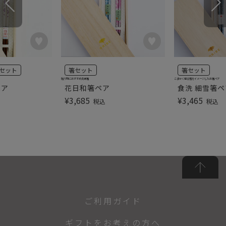
セット
箸セット
箸セット
贈り物におすすめ夫婦箸
こまかく降る雪をイメージしたお箸ペア
ペア
花日和箸ペア
食洗 細雪箸ペ
¥
3,685
¥
3,465
税込
税込
ご利用ガイド
ギフトをお考えの方へ