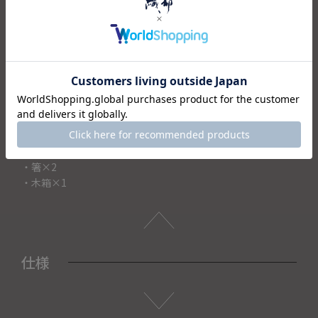
感謝の気持ちを込めた贈り物として、また、結婚記念日や新
築祝いなど、様々なギフトシーンで喜ばれる夫婦箸のセット
です。
こちらのお箸セットは木箱に入っているので、より一層高級
感が増します。
大切な方への贈り物にはぜひ織部のお箸セットを。
もちろんご自宅用にもオススメです。
＜セット内容＞
・箸×2
・木箱×1
仕様