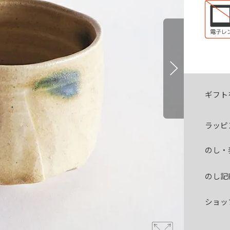
ギフト
ラッピ
のし・
のし記
ショッ