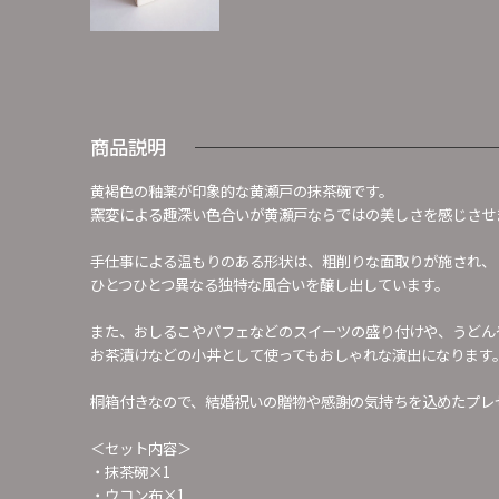
商品説明
黄褐色の釉薬が印象的な黄瀬戸の抹茶碗です。
窯変による趣深い色合いが黄瀬戸ならではの美しさを感じさせ
手仕事による温もりのある形状は、粗削りな面取りが施され、
ひとつひとつ異なる独特な風合いを醸し出しています。
また、おしるこやパフェなどのスイーツの盛り付けや、うどん
お茶漬けなどの小丼として使ってもおしゃれな演出になります
桐箱付きなので、結婚祝いの贈物や感謝の気持ちを込めたプレ
＜セット内容＞
・抹茶碗×1
・ウコン布×1