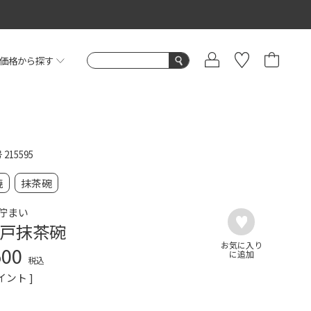
価格から探す
号
215595
焼
抹茶碗
佇まい
戸抹茶碗
500
税込
イント ]