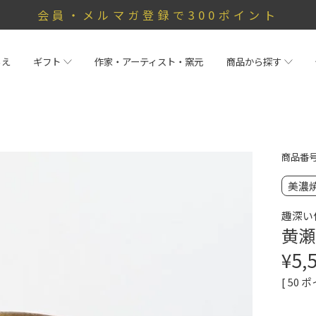
会員・メルマガ登録で300ポイント
らえ
ギフト
作家・アーティスト・窯元
商品から探す
商品番
美濃
趣深い
黄瀬
¥
5,
[
50
ポ