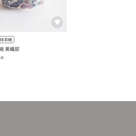
抹茶碗
碗 黒織部
税込