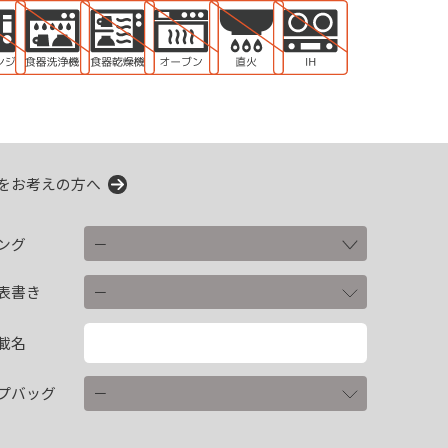
をお考えの方へ
ング
表書き
載名
プバッグ