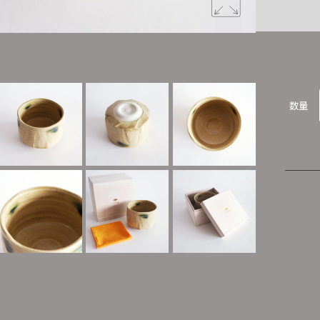
黄褐色の釉
数量