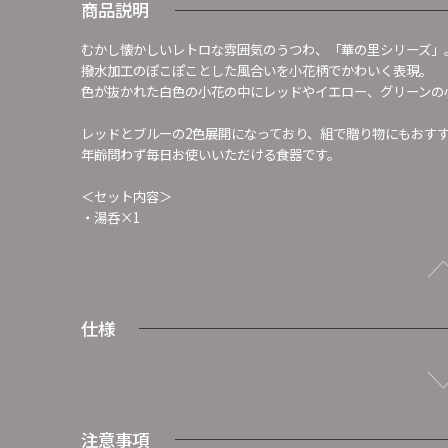
商品説明
むかし懐かしいレトロな雰囲気のうつわ、「華の里シリーズ」
撥水加工のぽこぽことした風合いを小花柄でかわいく表現。
色が抜かれた白色の小花の中にレッドやイエロー、グリーンの
レッドとブルーの2色展開になっており、組で贈り物にもおす
年齢問わず毎日お使いいただける食器です。
＜セット内容＞
・湯呑×1
仕様
注意事項