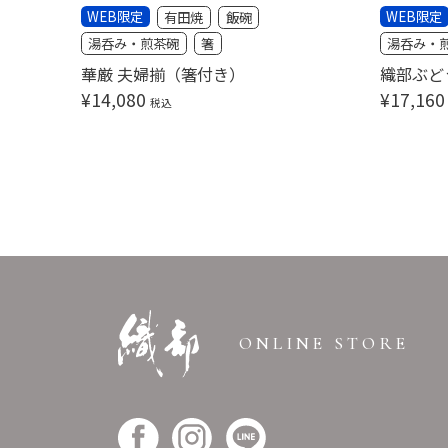
WEB限定
WEB限定
有田焼
飯碗
湯呑み・煎茶碗
箸
湯呑み・
華厳 夫婦揃（箸付き）
織部ぶど
¥
14,080
¥
17,160
税込
ONLINE STORE