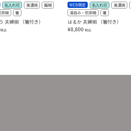
WEB限定
名入れ可
美濃焼
飯碗
名入れ可
美濃焼
煎茶碗
箸
湯呑み・煎茶碗
箸
う 夫婦揃 （箸付き）
はるか 夫婦揃 （箸付き）
¥
8,800
税込
税込