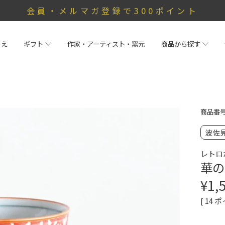
会員・メルマガ登録で300ポイント
らえ
ギフト
作家・アーティスト・窯元
商品から探す
商品番
波佐
レトロ
華の
¥
1,
[
14
ポ