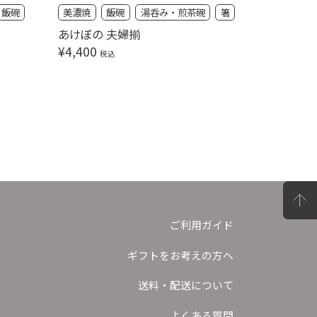
飯碗
美濃焼
飯碗
湯呑み・煎茶碗
箸
タンブラ
ブライダ
あけぼの 夫婦揃
プラチナ
¥
4,400
税込
ート
¥
6,600
ご利用ガイド
ギフトをお考えの方へ
送料・配送について
よくある質問