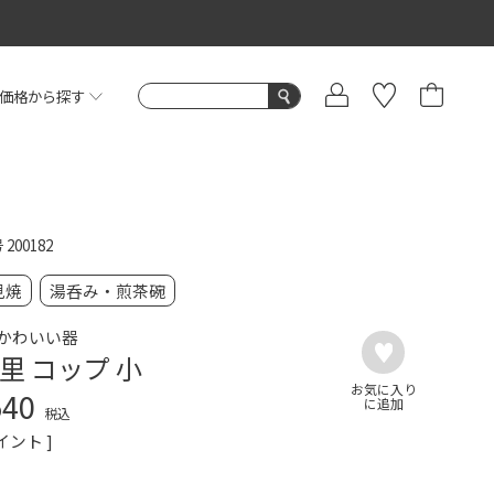
価格から探す
号
200182
見焼
湯呑み・煎茶碗
かわいい器
里 コップ 小
540
税込
イント ]