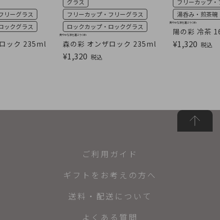
グラス
フリーカップ・
フリーグラス
フリーカップ・フリーグラス
湯呑み・煎茶碗
爽やかな涼を運ぶうつわ
ロックグラス
ロックカップ・ロックグラス
陽の彩 冷茶 1
爽やかな涼を運ぶうつわ
¥
1,320
ック 235ml
森の彩 オンザロック 235ml
税込
¥
1,320
税込
ご利用ガイド
ギフトをお考えの方へ
送料・配送について
よくある質問