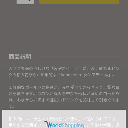
商品説明
ガラス表面の涼しげな「みぞれ仕上げ」に、淡く重なるピン
クの桜の花びらが印象的な「hana no iro タンブラー 桜」。
部分的なゴールドの金彩が、光を受けてきらきらと上質な輝
きを放ちます。コロンと丸みを帯びた形状と薄めの口当たり
は、お水からお酒まで幅広いドリンクを美味しく引き立てま
す。
桜の柄には「出会いと門出を祝う想い」が込められており、
華やかな専用ギフトボックスも付属します。入学や就職、退