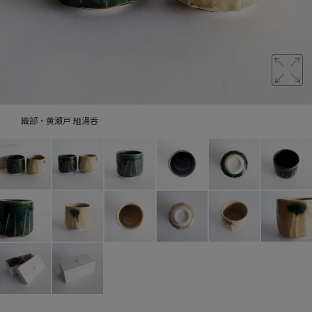
織部・黄瀬戸 組湯呑