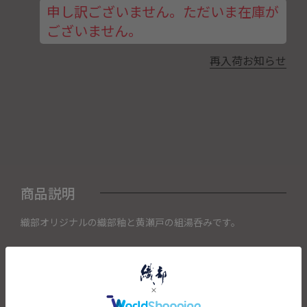
申し訳ございません。ただいま在庫が
ございません。
再入荷お知らせ
商品説明
織部オリジナルの織部釉と黄瀬戸の組湯呑みです。
織部釉独特の深い緑と黄瀬戸の黄褐色が絶妙なハーモニーを
奏でるペアセットです。
手仕事による温もりのある形状は、粗削りな面取りが施さ
れ、