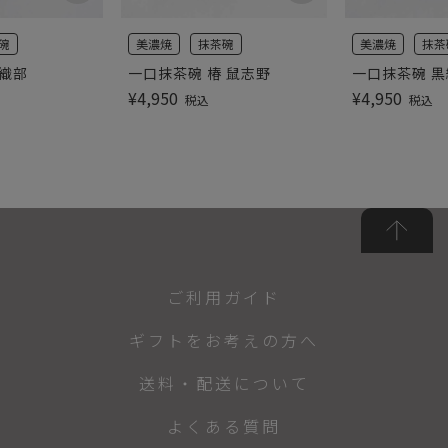
碗
美濃焼
抹茶碗
美濃焼
抹茶
黒織部
一口抹茶碗 椿 鼠志野
一口抹茶碗 
¥
4,950
¥
4,950
税込
税込
ご利用ガイド
ギフトをお考えの方へ
送料・配送について
よくある質問