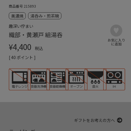
商品番号
215893
美濃焼
湯呑み・煎茶碗
趣深い佇まい
織部・黄瀬戸 組湯呑
¥
4,400
税込
[
40
ポイント ]
ギフトをお考えの方へ