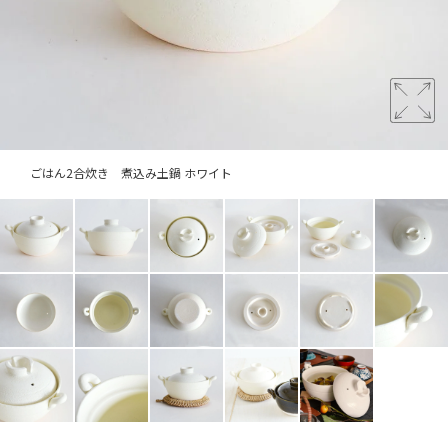
ごはん2合炊き 煮込み土鍋 ホワイト