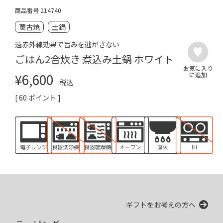
商品番号
214740
萬古焼
土鍋
遠赤外線効果で旨みを逃がさない
ごはん2合炊き 煮込み土鍋 ホワイト
¥
6,600
税込
[
60
ポイント ]
ギフトをお考えの方へ