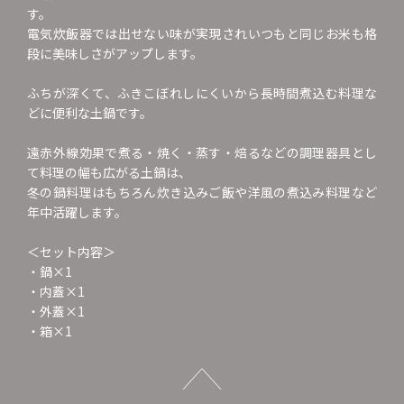
す。
電気炊飯器では出せない味が実現されいつもと同じお米も格
段に美味しさがアップします。
ふちが深くて、ふきこぼれしにくいから長時間煮込む料理な
どに便利な土鍋です。
遠赤外線効果で煮る・焼く・蒸す・焙るなどの調理器具とし
て料理の幅も広がる土鍋は、
冬の鍋料理はもちろん炊き込みご飯や洋風の煮込み料理など
年中活躍します。
＜セット内容＞
・鍋×1
・内蓋×1
・外蓋×1
・箱×1