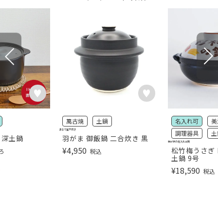
萬古焼
土鍋
名入れ可
美
まるで釜戸炊き
調理器具
土
 深土鍋
羽がま 御飯鍋 二合炊き 黒
我が家の名入れ土鍋
¥
4,950
松竹梅うさぎ 
ろ
税込
土鍋 9号
込
¥
18,590
税込