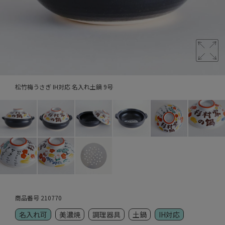
松竹梅うさぎ IH対応 名入れ土鍋 9号
商品番号
210770
名入れ可
美濃焼
調理器具
土鍋
IH対応