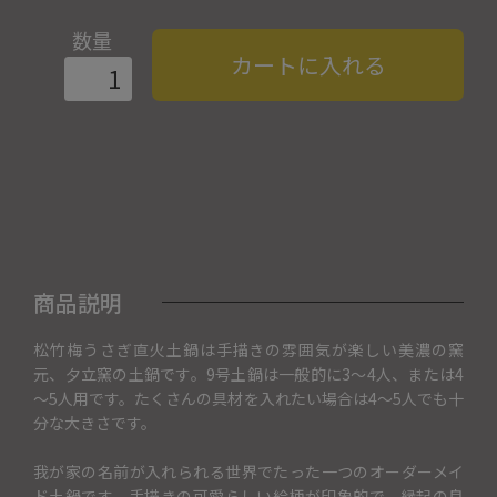
数量
カートに入れる
商品説明
松竹梅うさぎ直火土鍋は手描きの雰囲気が楽しい美濃の窯
元、夕立窯の土鍋です。9号土鍋は一般的に3～4人、または4
～5人用です。たくさんの具材を入れたい場合は4～5人でも十
分な大きさです。
我が家の名前が入れられる世界でたった一つのオーダーメイ
ド土鍋です。手描きの可愛らしい絵柄が印象的で、縁起の良