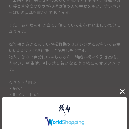
い桜と着物姿のウサギの柄は使う方の幸せを願い、笑い声い
っぱいの言葉も書かれております。
また、お料理を引き立て、使っていても心弾む楽しい気分に
なります。
松竹梅うさぎとんすいや松竹梅うさぎレンゲとお揃いでお使
いいただくとさらに楽しさが増しそうです。
箱入りなので自分使いはもちろん、結婚お祝いや引き出物、
内祝い、新生活、引っ越し祝いなど贈り物にもオススメで
す。
＜セット内容＞
・鍋×1
・IHプレート×1
キャンセル・返品不可
土鍋の蓋に記載するお名前を「土鍋に入れるお名前（5文字ま
で）」の項目に入力してください。土鍋に記載できるお名前