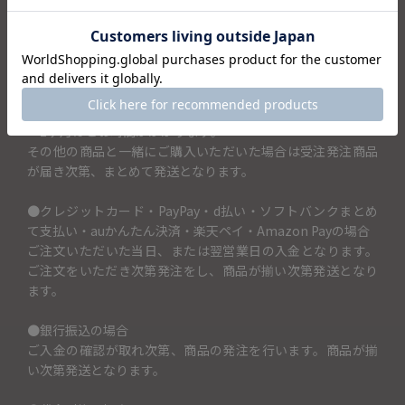
は5文字までです。
（例）佐藤家の鍋としたい場合→土鍋に入れるお名前（5文字
まで）の項目には「佐藤」と記入。
こちらの商品はご注文をいただき次第、メーカーに発注する
商品となります。ご注文をいただいてからお届けまでに1ヶ月
～2ヶ月ほどお時間がかかります。
その他の商品と一緒にご購入いただいた場合は受注発注商品
が届き次第、まとめて発送となります。
●クレジットカード・PayPay・d払い・ソフトバンクまとめ
て支払い・auかんたん決済・楽天ペイ・Amazon Payの場合
ご注文いただいた当日、または翌営業日の入金となります。
ご注文をいただき次第発注をし、商品が揃い次第発送となり
ます。
●銀行振込の場合
ご入金の確認が取れ次第、商品の発注を行います。商品が揃
い次第発送となります。