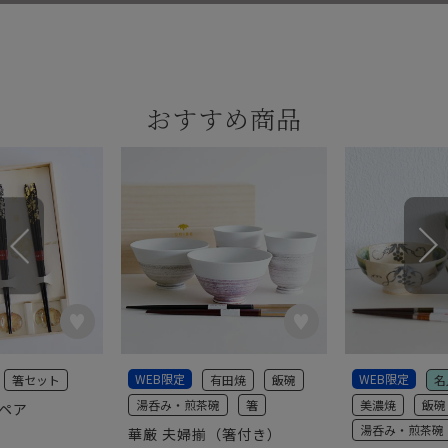
おすすめ商品
WEB限定
WEB限定
箸セット
有田焼
飯碗
名
湯呑み・煎茶碗
箸
美濃焼
飯碗
彩ペア
湯呑み・煎茶碗
華厳 夫婦揃（箸付き）