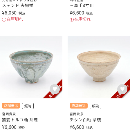
ステンド 夫婦揃
三島手8寸皿
¥
6,050
¥
6,600
税込
税込
在庫切れ
在庫切れ
店舗発送
店舗発送
飯碗
飯碗
宮岡貴泉
宮岡貴泉
窯変トルコ釉 茶碗
チタン白釉 茶碗
¥
6,600
¥
6,600
税込
税込