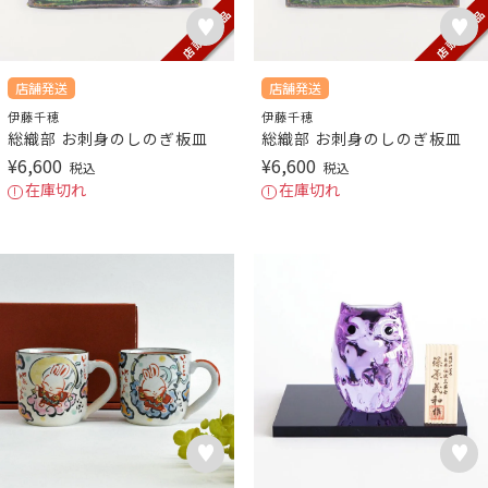
店舗発送
店舗発送
伊藤千穂
伊藤千穂
総織部 お刺身のしのぎ板皿
総織部 お刺身のしのぎ板皿
¥
6,600
¥
6,600
税込
税込
在庫切れ
在庫切れ