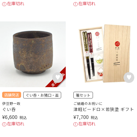
在庫切れ
在庫切れ
店舗発送
ぐい呑・お猪口・盃
箸セット
伊豆野一政
ご結婚のお祝いに
ぐい呑
津軽ビードロ×若狭塗 ギフト
¥
6,600
¥
7,700
税込
税込
在庫切れ
在庫切れ