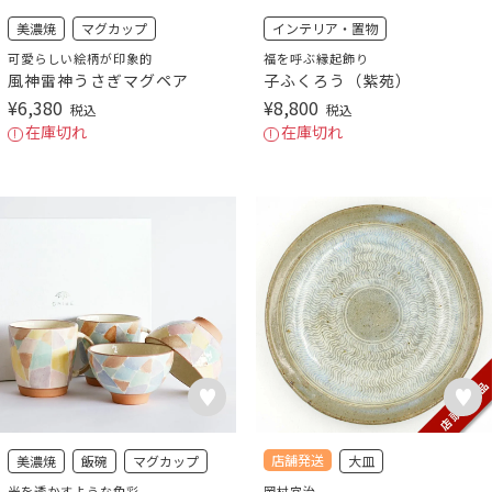
美濃焼
マグカップ
インテリア・置物
可愛らしい絵柄が印象的
福を呼ぶ縁起飾り
風神雷神うさぎマグペア
子ふくろう（紫苑）
¥
6,380
¥
8,800
税込
税込
在庫切れ
在庫切れ
店舗発送
美濃焼
飯碗
マグカップ
大皿
光を透かすような色彩
岡村宜治