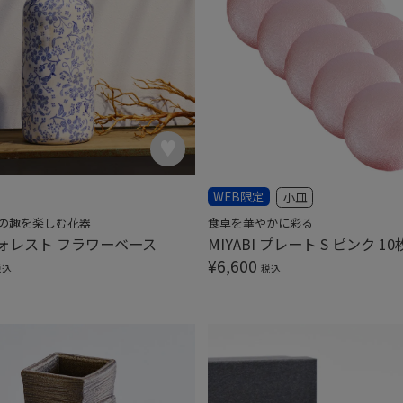
WEB限定
小皿
の趣を楽しむ花器
食卓を華やかに彩る
ォレスト フラワーベース
MIYABI プレート S ピンク 1
¥
6,600
税込
税込