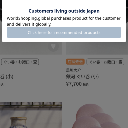
店舗発送
ぐい呑・お猪口・盃
ぐい呑・お猪口・盃
黒川大介
呑 (小)
銀河 ぐい呑 (小)
¥
7,700
税込
税込