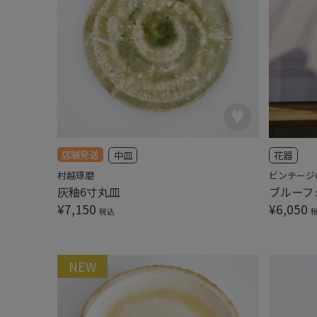
店舗発送
中皿
花器
村越琢磨
ビンテージ
灰釉6寸丸皿
ブルーフ
¥
7,150
¥
6,050
税込
NEW