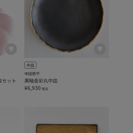
中皿
寺田鉄平
0枚セット
黒釉金彩丸中皿
¥
6,930
税込