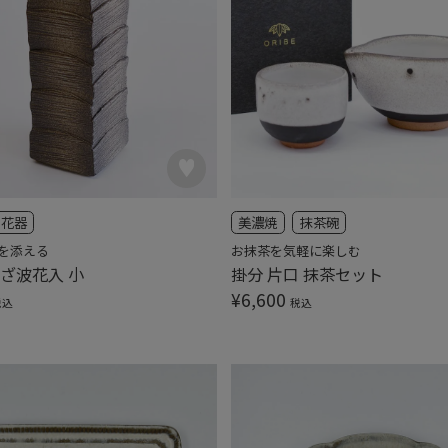
花器
美濃焼
抹茶碗
を添える
お抹茶を気軽に楽しむ
さざ波花入 小
掛分 片口 抹茶セット
¥
6,600
税込
税込