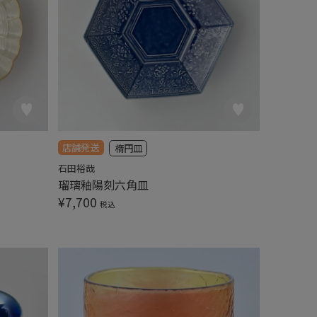
店舗発送
楕円皿
石田裕哉
瑠璃釉陽刻六角皿
¥
7,700
税込