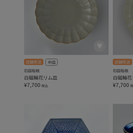
店舗発送
店舗発送
中皿
石田裕哉
石田裕哉
白磁輪花リム皿
白磁輪花
¥
7,700
¥
7,700
税込