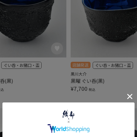
店舗発送
ぐい呑・お猪口・盃
ぐい呑・お猪口・盃
黒川大介
呑(黒)
黒曜 ぐい呑(黒)
¥
7,700
税込
税込