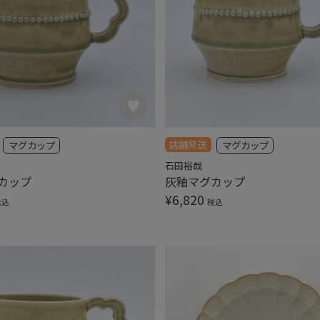
店舗発送
マグカップ
マグカップ
石田裕哉
カップ
灰釉マグカップ
¥
6,820
税込
税込