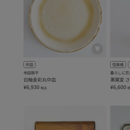
中皿
信楽焼
寺田鉄平
暮らしに花
白釉金彩丸中皿
黒窯変 
¥
6,930
¥
6,600
税込