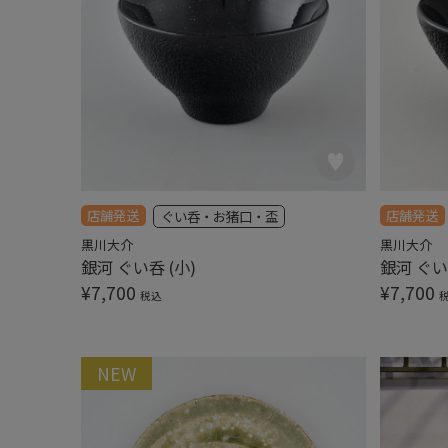
店舗発送
店舗発送
ぐい呑・お猪口・盃
黒川大介
黒川大介
銀河 ぐい呑 (小)
銀河 ぐい
¥
7,700
¥
7,700
税込
NEW