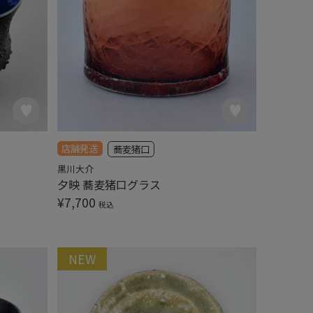
店舗発送
蕎麦猪口
黒川大介
夕映 蕎麦猪口グラス
¥
7,700
税込
NEW