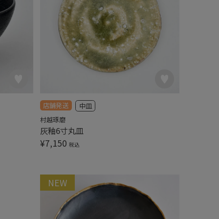
店舗発送
中皿
村越琢磨
灰釉6寸丸皿
¥
7,150
税込
NEW