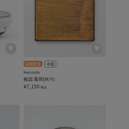
店舗発送
中皿
Keicondo
板皿 彫刻(M/Y)
¥
7,150
税込