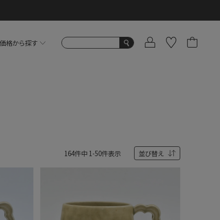
価格から探す
164
件中
1
-
50
件表示
並び替え