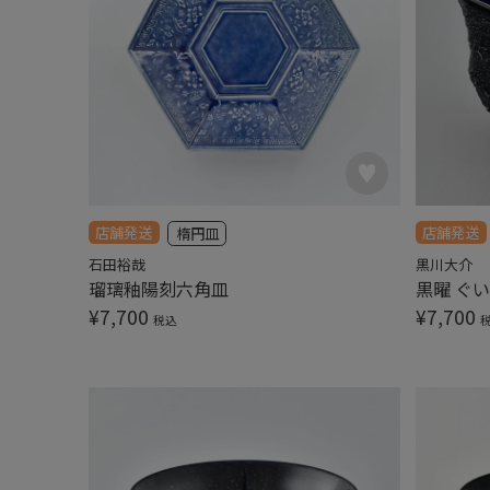
店舗発送
店舗発送
楕円皿
石田裕哉
黒川大介
瑠璃釉陽刻六角皿
黒曜 ぐい
¥
7,700
¥
7,700
税込