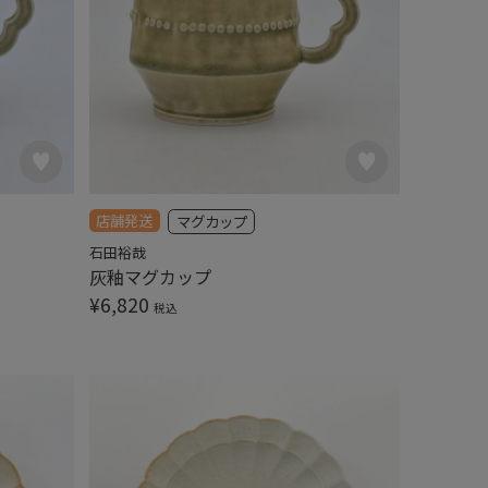
店舗発送
マグカップ
石田裕哉
灰釉マグカップ
¥
6,820
税込