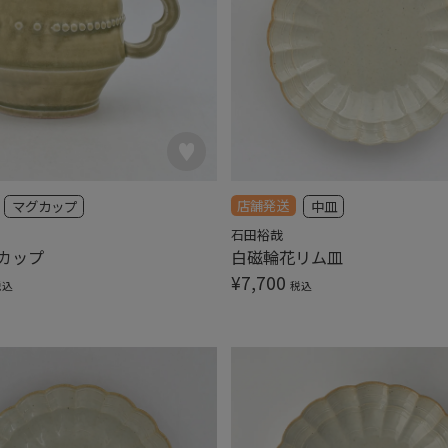
店舗発送
マグカップ
中皿
石田裕哉
カップ
白磁輪花リム皿
¥
7,700
税込
税込