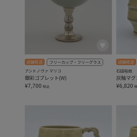
店舗発送
店舗発送
フリーカップ・フリーグラス
アントノヴァ マリコ
石田裕哉
銀彩ゴブレット(W)
灰釉マグ
¥
7,700
¥
6,820
税込