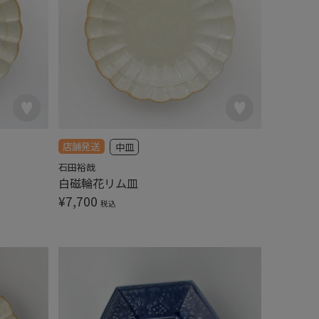
店舗発送
中皿
石田裕哉
白磁輪花リム皿
¥
7,700
税込