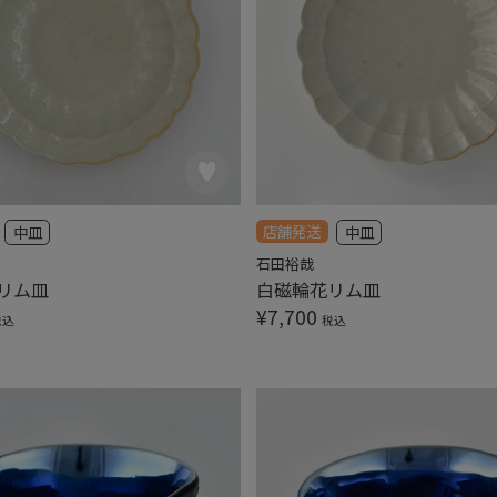
店舗発送
中皿
中皿
石田裕哉
リム皿
白磁輪花リム皿
¥
7,700
税込
税込