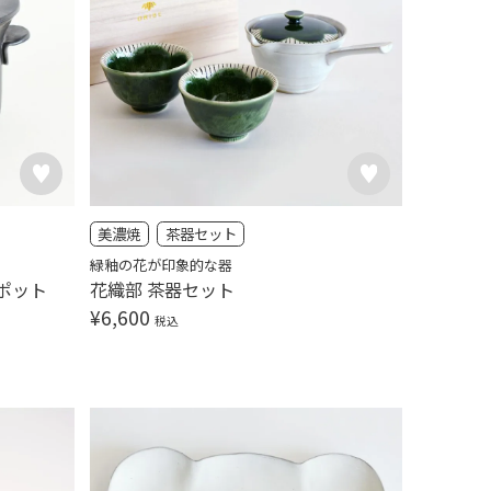
美濃焼
茶器セット
緑釉の花が印象的な器
ポット
花織部 茶器セット
¥
6,600
税込