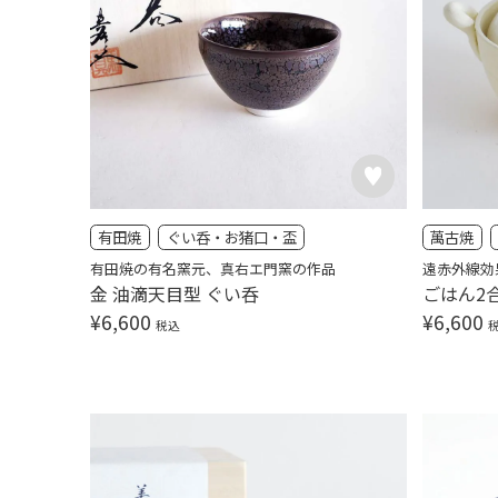
有田焼
ぐい呑・お猪口・盃
萬古焼
有田焼の有名窯元、真右エ門窯の作品
遠赤外線効
金 油滴天目型 ぐい呑
ごはん2
¥
6,600
¥
6,600
税込