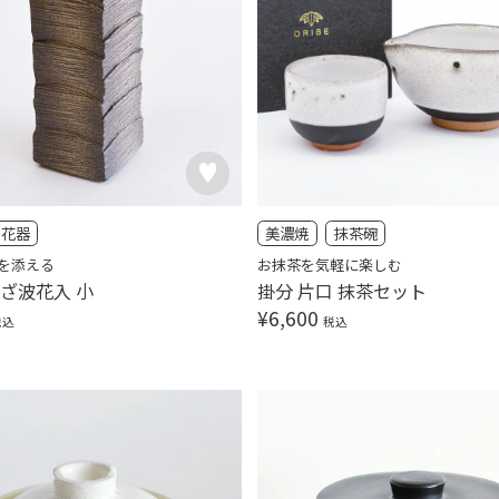
花器
美濃焼
抹茶碗
を添える
お抹茶を気軽に楽しむ
さざ波花入 小
掛分 片口 抹茶セット
¥
6,600
税込
税込