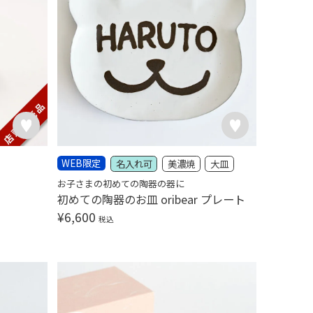
WEB限定
名入れ可
美濃焼
大皿
お子さまの初めての陶器の器に
初めての陶器のお皿 oribear プレート
¥
6,600
税込