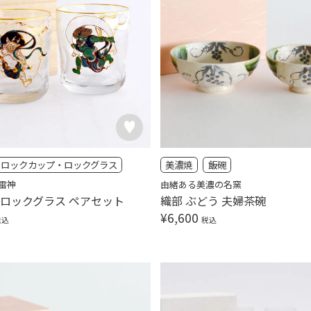
ロックカップ・ロックグラス
美濃焼
飯碗
雷神
由緒ある美濃の名窯
 ロックグラス ペアセット
織部 ぶどう 夫婦茶碗
¥
6,600
税込
税込