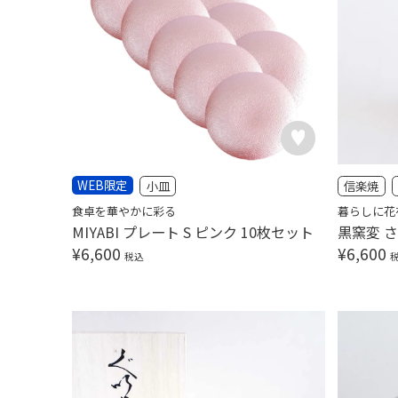
WEB限定
小皿
信楽焼
食卓を華やかに彩る
暮らしに花
MIYABI プレート S ピンク 10枚セット
黒窯変 
¥
6,600
¥
6,600
税込