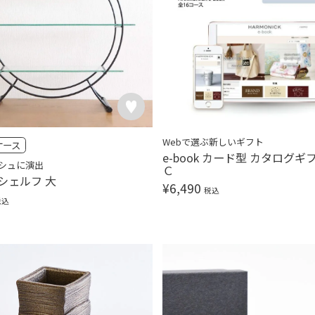
Webで選ぶ新しいギフト
ケース
e-book カード型 カタログギ
シュに演出
Ｃ
シェルフ 大
¥
6,490
税込
税込