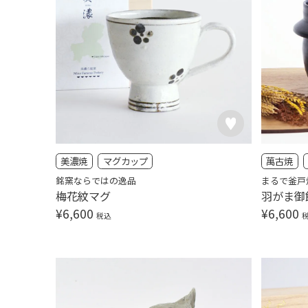
美濃焼
マグカップ
萬古焼
銘窯ならではの逸品
まるで釜戸
梅花紋マグ
羽がま御
¥
6,600
¥
6,600
税込