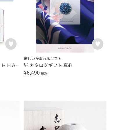
欲しいが溢れるギフト
フト ＨＡ-
絆 カタログギフト 真心
¥
6,490
税込