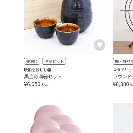
美濃焼
酒器セット
棚・飾り
晩酌を愉しむ器
スタイリッ
黒金彩酒器セット
ラウンド
¥
6,050
¥
6,380
税込