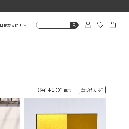
価格から探す
164
件中
1
-
50
件表示
並び替え