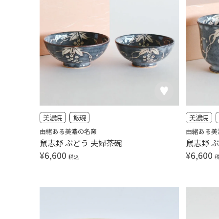
美濃焼
飯碗
美濃焼
由緒ある美濃の名窯
由緒ある美
鼠志野 ぶどう 夫婦茶碗
鼠志野 
¥
6,600
¥
6,600
税込