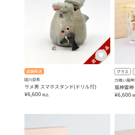
店舗発送
グラス
田川亞希
力強い風神
サメ男 スマホスタンド(ドリル付)
風神雷神
¥
6,600
¥
6,600
税込