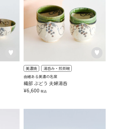
美濃焼
湯呑み・煎茶碗
由緒ある美濃の名窯
織部 ぶどう 夫婦湯呑
¥
6,600
税込