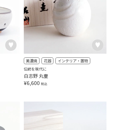
美濃焼
花器
インテリア・置物
伝統を現代に
白志野 丸壷
¥
6,600
税込