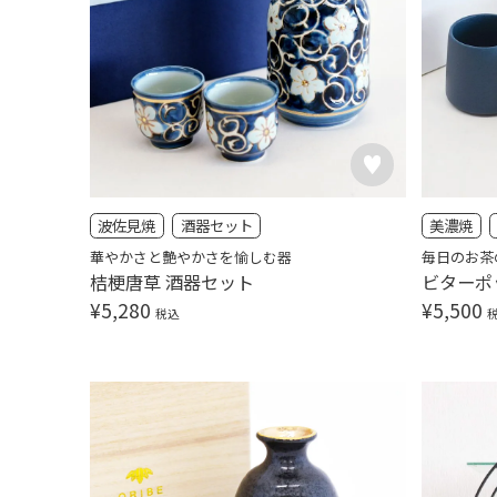
波佐見焼
酒器セット
美濃焼
華やかさと艶やかさを愉しむ器
毎日のお茶
桔梗唐草 酒器セット
ビターポ
¥
5,280
¥
5,500
税込