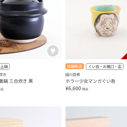
店舗発送
土鍋
ぐい呑・お猪口・盃
炊き
田川亞希
飯鍋 三合炊き 黒
ホラー少女マンガぐい呑
¥
6,600
税込
税込