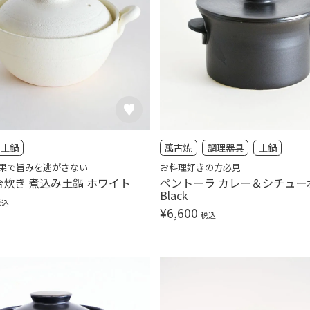
土鍋
萬古焼
調理器具
土鍋
果で旨みを逃がさない
お料理好きの方必見
合炊き 煮込み土鍋 ホワイト
ペントーラ カレー＆シチュー
Black
税込
¥
6,600
税込