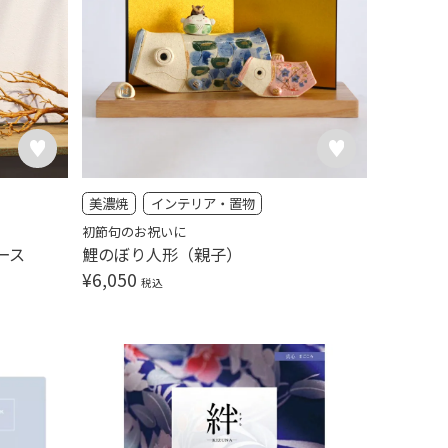
美濃焼
インテリア・置物
初節句のお祝いに
ース
鯉のぼり人形（親子）
¥
6,050
税込