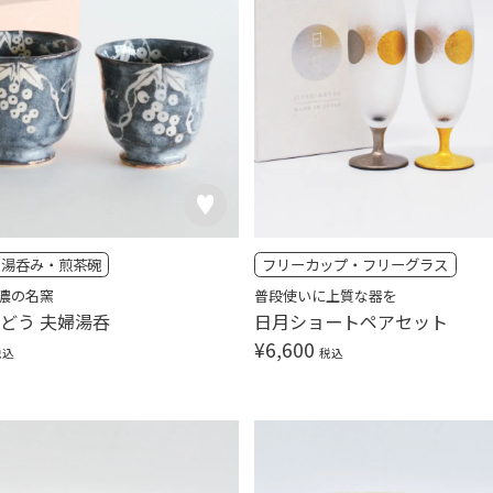
湯呑み・煎茶碗
フリーカップ・フリーグラス
濃の名窯
普段使いに上質な器を
ぶどう 夫婦湯呑
日月ショートペアセット
¥
6,600
税込
税込