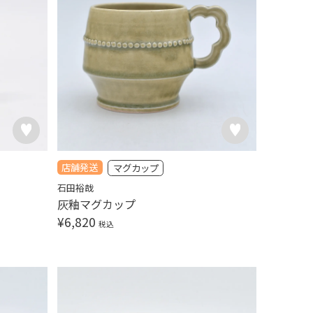
店舗発送
マグカップ
石田裕哉
灰釉マグカップ
¥
6,820
税込