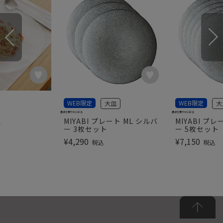
WEB限定
WEB限定
大皿
大
食卓を華やかに彩る
食卓を華やかに彩る
L
MIYABI プレート ML シルバ
MIYABI プレ
ー 3枚セット
ー 5枚セット
¥
4,290
¥
7,150
税込
税込