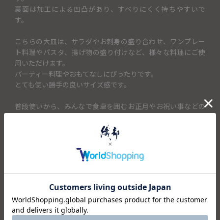
裏面は加工による凹凸があり、すべりにくく持ちやすいで
す。
こちらの大皿は、サラダやお刺身の盛り合わせ、ワンプレー
ト料理やパスタ、揚げ物の盛り付けなど、様々な料理にご使
用いただけます。
パーティー料理やおもてなしにぴったりです。
とても使い勝手の良いサイズ感です。
普段使いから、みんなで食卓を囲むお正月やお祝い事などの
特別な時間にも、食材の色をより一層引き立ててくれるガラ
スのうつわで、卓上をワンランク華やかに見せてくれます。
＜セット内容＞
・皿×5
仕様