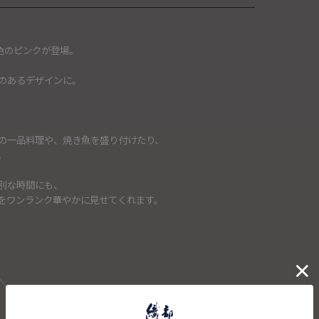
新色のピンクが登場。
のあるデザインに。
。
の一品料理や、焼き魚を盛り付けたり、
。
別な時間にも、
をワンランク華やかに見せてくれます。