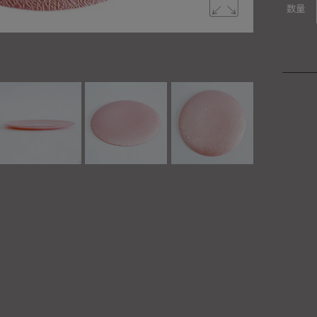
数量
MIYABI プ