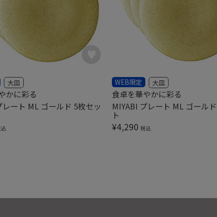
WEB限定
大皿
大皿
やかに彩る
食卓を華やかに彩る
I プレート ML ゴールド 5枚セッ
MIYABI プレート ML ゴール
ト
¥
4,290
税込
税込