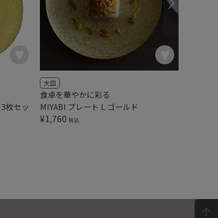
大皿
中皿
食卓を華やかに彩る
食卓を華
ド 3枚セッ
MIYABI プレート L ゴールド
MIYAB
¥
1,760
¥
990
税込
税込