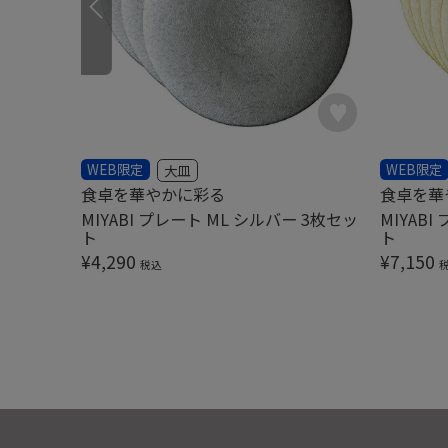
WEB限定
WEB限定
大皿
食卓を華やかに彩る
食卓を華
MIYABI プレート ML シルバー 3枚セッ
MIYAB
ト
ト
¥
4,290
¥
7,150
税込