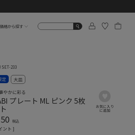
価格から探す
号
SET-233
限定
大皿
華やかに彩る
ABI プレート ML ピンク 5枚
ト
150
税込
イント ]