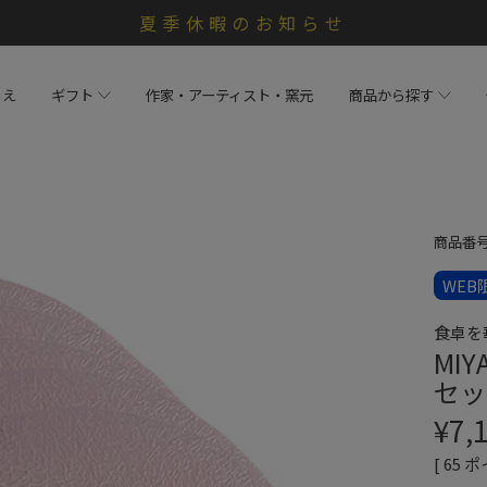
夏季休暇のお知らせ
らえ
ギフト
作家・アーティスト・窯元
商品から探す
商品番
WEB
食卓を
MIY
セッ
¥
7,
[
65
ポ