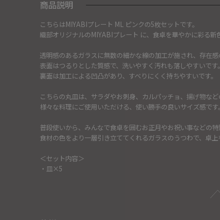
商品説明
こちらはMIYABIプレート ML ピンクの5枚セットです。
織部オリジナルのMIYABIプレート に、食卓を華やかに彩る
透明感のあるガラスに無数の細かな線の加工が施され、存在感
表面はつるりとした質感で、洗いやすく汚れも落しやすいです
裏面は加工による凹凸があり、すべりにくく持ちやすいです。
こちらの丸皿は、サラダやお刺身、カルパッチョ、揚げ物など
様々な料理にご使用いただける、使い勝手の良いサイズ感です
普段使いから、みんなで食卓を囲むお正月やお祝い事などの特
食材の色をより一層引き立ててくれるガラスのうつわで、卓上
＜セット内容＞
・皿×5